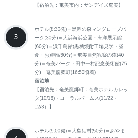
【宿泊先：奄美市内：サンデイズ奄美】
ホテル(8:30発)＝黒潮の森マングローブパ
3
ーク(30分)＝大浜海浜公園・海洋展示館
(60分)＝浜千鳥館(黒糖焼酎工場見学・昼
食・お買物/60分)＝奄美自然観察の森(40
分)＝奄美パーク・田中一村記念美術館(75
分)＝奄美龍郷町(16:50頃着)
宿泊地
【宿泊先：奄美龍郷町：奄美ホテルカレッ
タ(10/16)・コーラルパームス(11/22・
12/3）】
ホテル(9:00発)＝大島紬村(50分)＝あやま