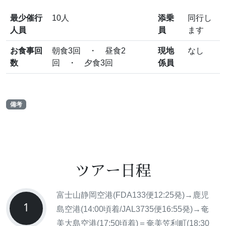
最少催行
10人
添乗
同行し
人員
員
ます
お食事回
朝食3回 ・ 昼食2
現地
なし
数
回 ・ 夕食3回
係員
備考
ツアー日程
富士山静岡空港(FDA133便12:25発)→鹿児
1
島空港(14:00頃着/JAL3735便16:55発)→奄
美大島空港(17:50頃着)＝奄美笠利町(18:30