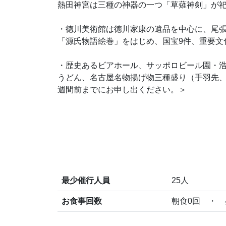
熱田神宮は三種の神器の一つ「草薙神剣」が祀
・徳川美術館は徳川家康の遺品を中心に、尾張
「源氏物語絵巻」をはじめ、国宝9件、重要文
・歴史あるビアホール、サッポロビール園・
うどん、名古屋名物揚げ物三種盛り（手羽先、
週間前までにお申し出ください。＞
最少催行人員
25人
お食事回数
朝食0回 ・ 