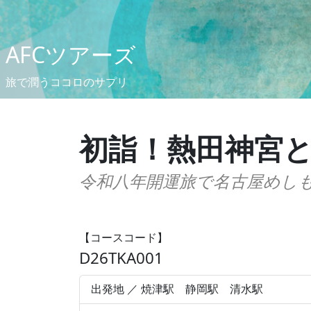
AFCツアーズ
旅で潤うココロのサプリ
初詣！熱田神宮
令和八年開運旅で名古屋めし
【コースコード】
D26TKA001
出発地 ／ 焼津駅 静岡駅 清水駅