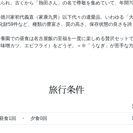
られ、古くから「熱田さん」の名で尊敬を集めていて、年間7
徳川家初代義直（家康九男）以下代々の遺愛品、いわゆる「大
化財59件など、種類の豊富さ、質の高さ、保存状態の良さを
浩養園での昼食は名古屋飯の至福を一度に楽しめる贅沢セット
味噌カツ、エビフライ）をどうぞ。＜※「うなぎ」が苦手な方
旅行条件
昼食1回 ・ 夕食0回