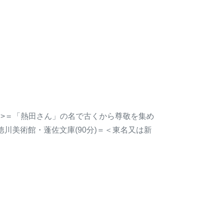
古屋高速>＝「熱田さん」の名で古くから尊敬を集め
徳川美術館・蓬佐文庫(90分)＝＜東名又は新