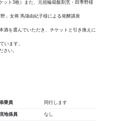
ケット3枚）また、元祖輪箱飯割烹・田季野様
季野」女将 馬塲由紀子様による発酵講座
日本酒を選んでいただき、チケットと引き換えに
いています。
ださい。
添乗員
同行します
現地係員
なし