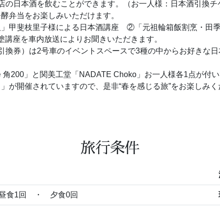
店の日本酒を飲むことができます。（お一人様：日本酒引換チ
発酵弁当をお楽しみいただけます。
人」甲斐枝里子様による日本酒講座 ②「元祖輪箱飯割烹・田
津塗講座を車内放送によりお聞きいただきます。
引換券）は2号車のイベントスペースで3種の中からお好きな
200」と関美工堂「NADATE Choko」お一人様各1点が付
」が開催されていますので、是非“春を感じる旅”をお楽しみく
旅行条件
昼食1回 ・ 夕食0回