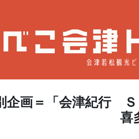
別企画＝「会津紀行 Ｓ
ra」 喜多方