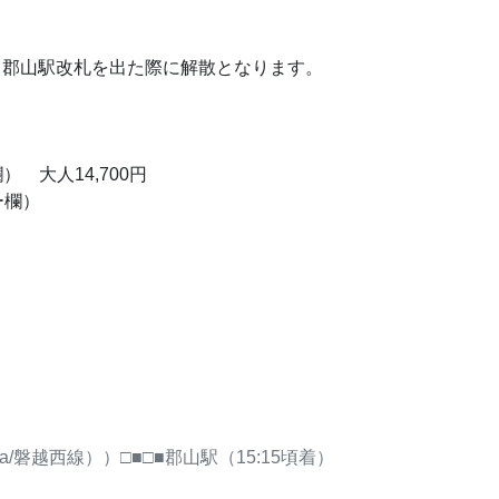
。郡山駅改札を出た際に解散となります。
 大人14,700円
ー欄）
ra/磐越西線））□■□■郡山駅（15:15頃着）