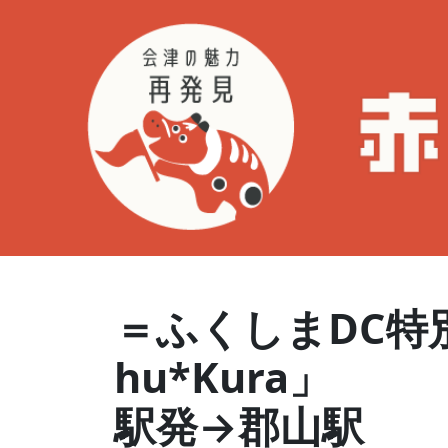
＝ふくしまDC特
hu*Ku
駅発→郡山駅