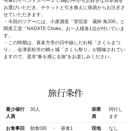
号車のイベントスペースで3種の中からお好きな日本酒を
お選びいただき、チケットと引き換えに係員からお注ぎさ
せていただきます。
・今回のツアーには、小原酒造「管弦楽 蔵粋 角200」と
関美工堂「NADATE Choko」お一人様各1点が付いていま
す。
・この時期は、喜多方市の日中線しだれ桜「さくらまつ
り」、会津若松市の鶴ヶ城「さくら祭り」が開催されてい
ますので、是非“春を感じる旅”をお楽しみください。
旅行条件
最少催行
30人
添乗
同行し
人員
員
ます
お食事回
朝食0回 ・ 昼食1
現地
なし