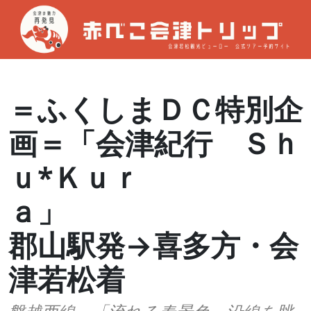
＝ふくしまＤＣ特別企
画＝「会津紀行 Ｓｈ
ｕ*Ｋｕｒ
ａ
郡山駅発→喜多方・会
津若松着