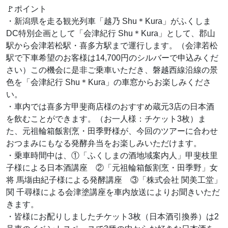
🚩ポイント
・新潟県を走る観光列車「越乃 Shu＊Kura」がふくしま
DC特別企画として「会津紀行 Shu＊Kura」として、郡山
駅から会津若松駅・喜多方駅まで運行します。（会津若松
駅で下車希望のお客様は14,700円のシルバーで申込みくだ
さい）この機会に是非ご乗車いただき、磐越西線沿線の景
色を「会津紀行 Shu＊Kura」の車窓からお楽しみくださ
い。
・車内では喜多方甲斐商店様のおすすめ蔵元3店の日本酒
を飲むことができます。（お一人様：チケット3枚）ま
た、元祖輪箱飯割烹・田季野様が、今回のツアーに合わせ
おつまみにもなる発酵弁当をお楽しみいただけます。
・乗車時間中は、①「ふくしまの酒地域案内人」甲斐枝里
子様による日本酒講座 ②「元祖輪箱飯割烹・田季野」女
将 馬塲由紀子様による発酵講座 ③「株式会社 関美工堂」
関 千尋様による会津塗講座を車内放送によりお聞きいただ
きます。
・皆様にお配りしましたチケット3枚（日本酒引換券）は2