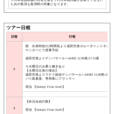
ための取消も取消料の対象になります。
ツアー日程
日程
行程
朝 出発時刻の2時間前より成田空港ガルーダインドネシア
ウンターにて搭乗手続
成田空港よりデンパサールへGA881 11:00発/17:25着
※火曜日のみ乗り継ぎあり
1
【火曜日出発の場合】
成田空港よりマナド経由デンパサールへGA885 11:00発/19:20
バリ島着後、専用車にてヴィラへ
宿泊 【Samaja Villas Kunti】
【終日自由行動】
2
宿泊 【Samaja Villas Kunti】