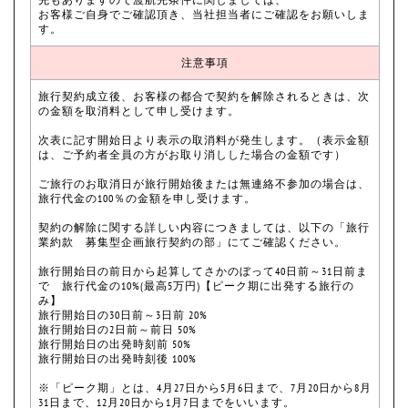
お客様ご自身でご確認頂き、当社担当者にご確認をお願いしま
す。
注意事項
旅行契約成立後、お客様の都合で契約を解除されるときは、次
の金額を取消料として申し受けます。
次表に記す開始日より表示の取消料が発生します。（表示金額
は、ご予約者全員の方がお取り消しした場合の金額です）
ご旅行のお取消日が旅行開始後または無連絡不参加の場合は、
旅行代金の100％の金額を申し受けます。
契約の解除に関する詳しい内容につきましては、以下の「旅行
業約款 募集型企画旅行契約の部」にてご確認ください。
旅行開始日の前日から起算してさかのぼって40日前～31日前ま
で 旅行代金の10%(最高5万円)【ピーク期に出発する旅行の
み】
旅行開始日の30日前～3日前 20%
旅行開始日の2日前～前日 50%
旅行開始日の出発時刻前 50%
旅行開始日の出発時刻後 100%
※「ピーク期」とは、4月27日から5月6日まで、7月20日から8月
31日まで、12月20日から1月7日までをいいます。