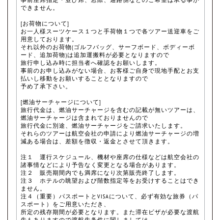
できません。
[お荷物について]
お一人様スーツケース１つと手荷物１つで各ツアー送迎車をご
用意しております。
それ以外のお荷物(ゴルフバッグ、サーフボード、ボディーボ
ード、追加荷物)は追加運搬料が必要となりますので
旅行申し込み時に担当者へ確認をお願いします。
事前のお申し込みがない場合、お客様ご自身で現地手配とお支
払いし移動をお願いすることとなりますので
予め了承下さい。
[燃油サーチャージについて]
旅行代金は、燃油サーチャージを含むの記載が無いツアーは、
燃油サーチャージは含まれておりませんので
旅行代金に別途、燃油サーチャージをご請求いたします。
それらのツアーは航空会社の申請により燃油サーチャージの増
減ある場合は、差額を徴収・返金とさせて頂きます。
注１ 運行スケジュール、機材や座席の仕様などは航空会社の
諸事情などにより予告なく変更となる場合があります。
注２ 販売期間内でも満席になり次第販売終了します。
注３ ホテルの眺望および階数指定等をお受けすることはでき
ません。
注４（重要）パスポートとVISAについて、必ず有効な旅券（パ
スポート）をご用意いただき、
所定の残存期間が必要となります。また滞在ビザが必要な渡航
先もありますので渡航先条件に関しましては、