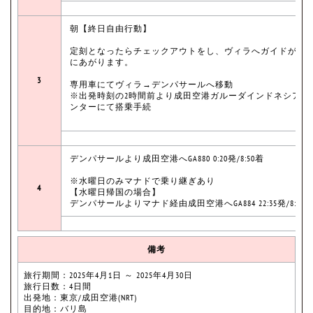
朝【終日自由行動】
定刻となったらチェックアウトをし、ヴィラへガイドがお
にあがります。
3
専用車にてヴィラ→デンパサールへ移動
※出発時刻の2時間前より成田空港ガルーダインドネシアカ
ンターにて搭乗手続
デンパサールより成田空港へGA880 0:20発/8:50着
※水曜日のみマナドで乗り継ぎあり
4
【水曜日帰国の場合】
デンパサールよりマナド経由成田空港へGA884 22:35発/8:50
備考
旅行期間：2025年4月1日 ～ 2025年4月30日
旅行日数：4日間
出発地：東京/成田空港(NRT)
目的地：バリ島