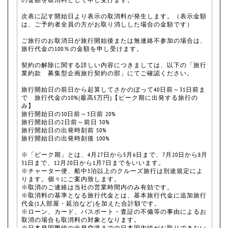
次表に記す開始日より表示の取消料が発生します。（表示金額
は、ご予約者全員の方がお取り消しした場合の金額です）
ご旅行のお取消日が旅行開始後または無連絡不参加の場合は、
旅行代金の100％の金額を申し受けます。
契約の解除に関する詳しい内容につきましては、以下の「旅行
業約款 募集型企画旅行契約の部」にてご確認ください。
旅行開始日の前日から起算してさかのぼって40日前～31日前ま
で 旅行代金の10%(最高5万円)【ピーク期に出発する旅行の
み】
旅行開始日の30日前～3日前 20%
旅行開始日の2日前～前日 50%
旅行開始日の出発時刻前 50%
旅行開始日の出発時刻後 100%
※「ピーク期」とは、4月27日から5月6日まで、7月20日から8月
31日まで、12月20日から1月7日までをいいます。
※チャーター便、船中5泊以上のクルーズ旅行は別途規定によ
ります。個々にご案内致します。
※取消のご連絡は当社の営業時間内のみ有効です。
※取消料の基準となる旅行代金とは、基本旅行代金に追加旅行
代金(1人部屋・延泊など)を加えた合計額です。
※ローン、カード、パスポート・査証の不備等の事由によるお
取消の場合も取消料の対象となります。
※日本発国際線の出発空港までの日本国内線がお取りできない