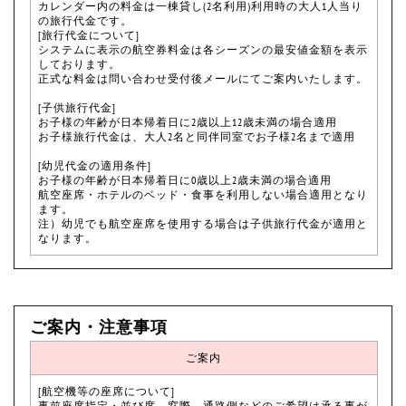
カレンダー内の料金は一棟貸し(2名利用)利用時の大人1人当り
の旅行代金です。
[旅行代金について]
システムに表示の航空券料金は各シーズンの最安値金額を表示
しております。
正式な料金は問い合わせ受付後メールにてご案内いたします。
[子供旅行代金]
お子様の年齢が日本帰着日に2歳以上12歳未満の場合適用
お子様旅行代金は、大人2名と同伴同室でお子様2名まで適用
[幼児代金の適用条件]
お子様の年齢が日本帰着日に0歳以上2歳未満の場合適用
航空座席・ホテルのベッド・食事を利用しない場合適用となり
ます。
注）幼児でも航空座席を使用する場合は子供旅行代金が適用と
なります。
ご案内・注意事項
ご案内
[航空機等の座席について]
事前座席指定・並び席、窓際、通路側などのご希望は承る事が