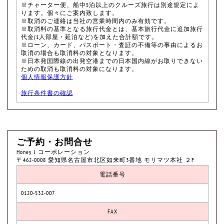
※チャーター便、船中5泊以上のクルーズ旅行は別途規定によ
ります。個々にご案内致します。
※取消のご連絡は当社の営業時間内のみ有効です。
※取消料の基準となる旅行代金とは、基本旅行代金に追加旅行
代金(1人部屋・延泊など)を加えた合計額です。
※ローン、カード、パスポート・査証の不備等の事由によるお
取消の場合も取消料の対象となります。
※日本発国際線の出発空港までの日本国内線がお取りできない
ための取消も取消料の対象になります。
個人情報保護方針
旅行条件書の確認
ご予約・お問合せ
Honey J コーポレーション
〒462-0008 愛知県名古屋市北区如来町3番地 モリマツ本社 ２F
電話番号
0120-532-007
FAX