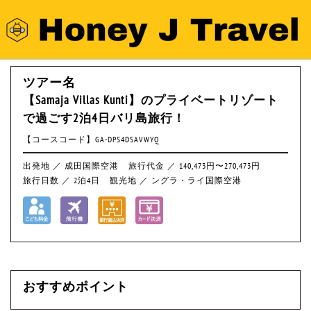
ツアー名
【Samaja Villas Kunti】のプライベートリゾート
で過ごす2泊4日バリ島旅行！
【コースコード】GA-DPS4DSAVWYQ
出発地 ／ 成田国際空港
旅行代金 ／ 140,473円〜270,473円
旅行日数 ／ 2泊4日
観光地 ／ ングラ・ライ国際空港
おすすめポイント