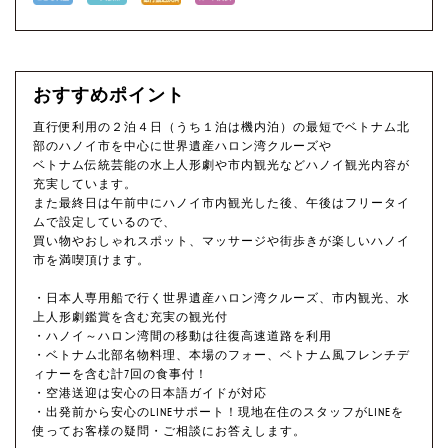
おすすめポイント
直行便利用の２泊４日（うち１泊は機内泊）の最短でベトナム北
部のハノイ市を中心に世界遺産ハロン湾クルーズや
ベトナム伝統芸能の水上人形劇や市内観光などハノイ観光内容が
充実しています。
また最終日は午前中にハノイ市内観光した後、午後はフリータイ
ムで設定しているので、
買い物やおしゃれスポット、マッサージや街歩きが楽しいハノイ
市を満喫頂けます。
・日本人専用船で行く世界遺産ハロン湾クルーズ、市内観光、水
上人形劇鑑賞を含む充実の観光付
・ハノイ～ハロン湾間の移動は往復高速道路を利用
・ベトナム北部名物料理、本場のフォー、ベトナム風フレンチデ
ィナーを含む計7回の食事付！
・空港送迎は安心の日本語ガイドが対応
・出発前から安心のLINEサポート！現地在住のスタッフがLINEを
使ってお客様の疑問・ご相談にお答えします。