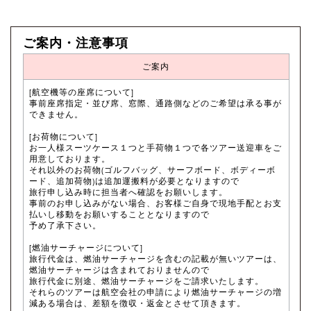
ご案内・注意事項
ご案内
[航空機等の座席について]
事前座席指定・並び席、窓際、通路側などのご希望は承る事が
できません。
[お荷物について]
お一人様スーツケース１つと手荷物１つで各ツアー送迎車をご
用意しております。
それ以外のお荷物(ゴルフバッグ、サーフボード、ボディーボ
ード、追加荷物)は追加運搬料が必要となりますので
旅行申し込み時に担当者へ確認をお願いします。
事前のお申し込みがない場合、お客様ご自身で現地手配とお支
払いし移動をお願いすることとなりますので
予め了承下さい。
[燃油サーチャージについて]
旅行代金は、燃油サーチャージを含むの記載が無いツアーは、
燃油サーチャージは含まれておりませんので
旅行代金に別途、燃油サーチャージをご請求いたします。
それらのツアーは航空会社の申請により燃油サーチャージの増
減ある場合は、差額を徴収・返金とさせて頂きます。