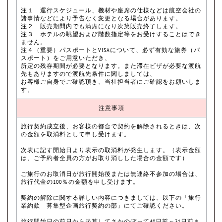
注１ 運行スケジュール、機材や座席の仕様などは航空会社の
諸事情などにより予告なく変更となる場合があります。
注２ 販売期間内でも満席になり次第販売終了します。
注３ ホテルの眺望および階数指定等をお受けすることはでき
ません。
注４（重要）パスポートとVISAについて、必ず有効な旅券（パ
スポート）をご用意いただき、
所定の残存期間が必要となります。また滞在ビザが必要な渡航
先もありますので渡航先条件に関しましては、
お客様ご自身でご確認頂き、当社担当者にご確認をお願いしま
す。
注意事項
旅行契約成立後、お客様の都合で契約を解除されるときは、次
の金額を取消料として申し受けます。
次表に記す開始日より表示の取消料が発生します。（表示金額
は、ご予約者全員の方がお取り消しした場合の金額です）
ご旅行のお取消日が旅行開始後または無連絡不参加の場合は、
旅行代金の100％の金額を申し受けます。
契約の解除に関する詳しい内容につきましては、以下の「旅行
業約款 募集型企画旅行契約の部」にてご確認ください。
旅行開始日の前日から起算してさかのぼって40日前～31日前ま