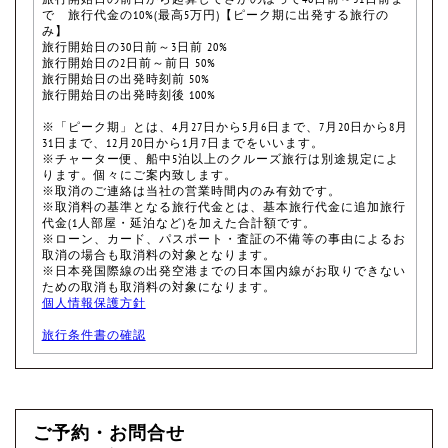
で 旅行代金の10%(最高5万円)【ピーク期に出発する旅行の
み】
旅行開始日の30日前～3日前 20%
旅行開始日の2日前～前日 50%
旅行開始日の出発時刻前 50%
旅行開始日の出発時刻後 100%
※「ピーク期」とは、4月27日から5月6日まで、7月20日から8月
31日まで、12月20日から1月7日までをいいます。
※チャーター便、船中5泊以上のクルーズ旅行は別途規定によ
ります。個々にご案内致します。
※取消のご連絡は当社の営業時間内のみ有効です。
※取消料の基準となる旅行代金とは、基本旅行代金に追加旅行
代金(1人部屋・延泊など)を加えた合計額です。
※ローン、カード、パスポート・査証の不備等の事由によるお
取消の場合も取消料の対象となります。
※日本発国際線の出発空港までの日本国内線がお取りできない
ための取消も取消料の対象になります。
個人情報保護方針
旅行条件書の確認
ご予約・お問合せ