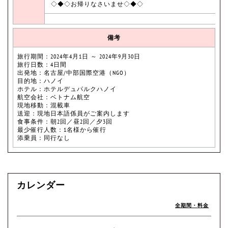
◇◆◇お帰りなさいませ◇◆◇
備考
旅行期間：2024年4月1日 ～ 2024年9月30日
旅行日数：4日間
出発地：名古屋/中部国際空港（NGO）
目的地：ハノイ
ホテル：ホテルデュパルクハノイ
航空会社：ベトナム航空
現地移動：混載車
送迎：現地日本語係員がご案内します
食事条件：朝2回／昼2回／夕3回
最少催行人数：1名様から催行
添乗員：同行なし
カレンダー
全期間・料金