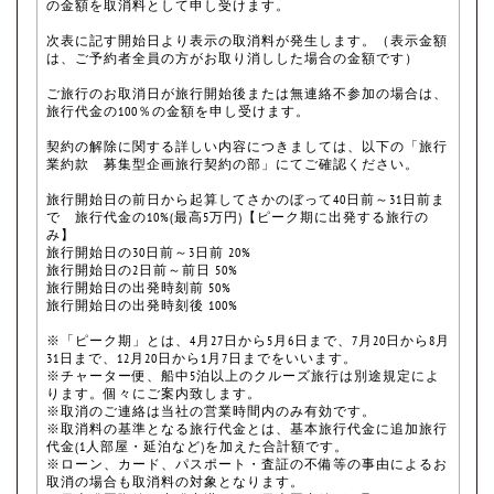
の金額を取消料として申し受けます。
次表に記す開始日より表示の取消料が発生します。（表示金額
は、ご予約者全員の方がお取り消しした場合の金額です）
ご旅行のお取消日が旅行開始後または無連絡不参加の場合は、
旅行代金の100％の金額を申し受けます。
契約の解除に関する詳しい内容につきましては、以下の「旅行
業約款 募集型企画旅行契約の部」にてご確認ください。
旅行開始日の前日から起算してさかのぼって40日前～31日前ま
で 旅行代金の10%(最高5万円)【ピーク期に出発する旅行の
み】
旅行開始日の30日前～3日前 20%
旅行開始日の2日前～前日 50%
旅行開始日の出発時刻前 50%
旅行開始日の出発時刻後 100%
※「ピーク期」とは、4月27日から5月6日まで、7月20日から8月
31日まで、12月20日から1月7日までをいいます。
※チャーター便、船中5泊以上のクルーズ旅行は別途規定によ
ります。個々にご案内致します。
※取消のご連絡は当社の営業時間内のみ有効です。
※取消料の基準となる旅行代金とは、基本旅行代金に追加旅行
代金(1人部屋・延泊など)を加えた合計額です。
※ローン、カード、パスポート・査証の不備等の事由によるお
取消の場合も取消料の対象となります。