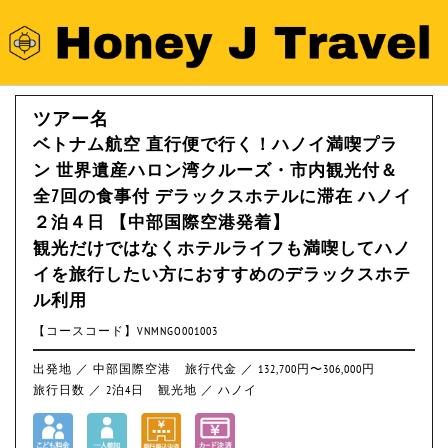
ツアー名
ベトナム航空 直行便で行く！ハノイ満喫プラ
ン 世界遺産ハロン湾クルーズ・市内観光付＆
全7回の食事付 デラックスホテルに滞在 ハノイ
２泊４日 【中部国際空港発着】
観光だけではなくホテルライフも満喫してハノ
イを旅行したい方におすすめのデラックスホテ
ル利用
【コースコード】VNMNGO001003
出発地 ／ 中部国際空港
旅行代金 ／ 132,700円〜306,000円
旅行日数 ／ 2泊4日
観光地 ／ ハノイ