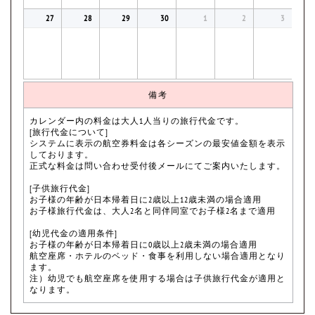
27
28
29
30
1
2
3
備考
カレンダー内の料金は大人1人当りの旅行代金です。
[旅行代金について]
システムに表示の航空券料金は各シーズンの最安値金額を表示
しております。
正式な料金は問い合わせ受付後メールにてご案内いたします。
[子供旅行代金]
お子様の年齢が日本帰着日に2歳以上12歳未満の場合適用
お子様旅行代金は、大人2名と同伴同室でお子様2名まで適用
[幼児代金の適用条件]
お子様の年齢が日本帰着日に0歳以上2歳未満の場合適用
航空座席・ホテルのベッド・食事を利用しない場合適用となり
ます。
注）幼児でも航空座席を使用する場合は子供旅行代金が適用と
なります。