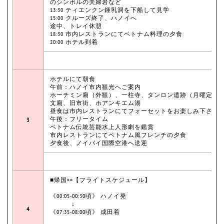
のシンポルの夫婦岩など
13:30 ティエンクン鍾乳洞を下船して見学
15:00 クルーズ終了、ハノイへ
途中、トレイ休憩
18:30 市内レストランにてベトナム料理の夕食
20:00 ホテル到着
ホテルにて朝食
午前：ハノイ市内観光へご案内
ホーチミン廟（外観）、一柱寺、タンロン遺跡（月曜定休
文廟、旧市街、ホアンキエム湖
昼食は市内レストランにてフォーセットをお楽しみ下さい
午後：フリータイム
3
ベトナム伝統芸能水上人形劇を鑑賞
市内レストランにてベトナム風フレンチの夕食
夕食後、ノイバイ国際空港へ送迎
■帰国==【フライトスケジュール】
《00:05-00:30頃》 ハノイ発
↓
4
《07:35-08:00頃》 成田着