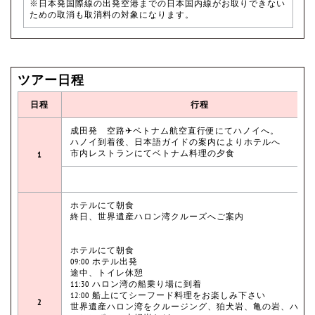
※日本発国際線の出発空港までの日本国内線がお取りできない
ための取消も取消料の対象になります。
ツアー日程
日程
行程
成田発 空路✈ベトナム航空直行便にてハノイへ。
ハノイ到着後、日本語ガイドの案内によりホテルへ
市内レストランにてベトナム料理の夕食
1
ホテルにて朝食
終日、世界遺産ハロン湾クルーズへご案内
ホテルにて朝食
09:00 ホテル出発
途中、トイレ休憩
11:30 ハロン湾の船乗り場に到着
12:00 船上にてシーフード料理をお楽しみ下さい
2
世界遺産ハロン湾をクルージング、狛犬岩、亀の岩、ハロ