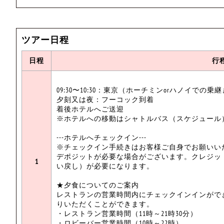
ツアー日程
日程
行
09:30〜10:30：東京（ホーチミンorハノイでの乗
夕刻又は夜：フーコック到着
着後ホテルへご送迎
※ホテルへの移動はシャトルバス（スケジュール
---ホテルへチェックイン---
※チェックイン手続きはお客様ご自身でお願いい
デポジットが必要な場合がございます。クレジッ
1
い戻し）が必要になります。
★夕食についてのご案内
レストランの営業時間内にチェックインインがで
りいただくことができます。
・レストラン営業時間（11時～21時30分）
・ロビーバー営業時間（10時～22時）