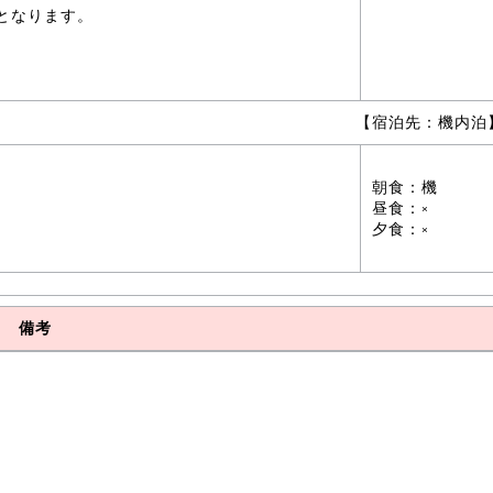
となります。
【宿泊先：機内泊
朝食：機
昼食：×
夕食：×
備考