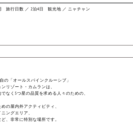
円
旅行日数 ／ 2泊4日
観光地 ／ ニャチャン
独自の「オールスパインクルーシブ」
ョンリゾート・カムランは、
的でなく5つ星の品質を求める人々のための、
ための屋内外アクティビティ、
イニングエリア、
など、非常に特別な場所です。