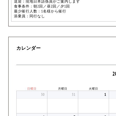
送迎：現地日本語係員がご案内します
食事条件：朝2回／昼2回／夕1回
最少催行人数：1名様から催行
添乗員：同行なし
カレンダー
2
日曜日
月曜日
火曜日
30
31
1