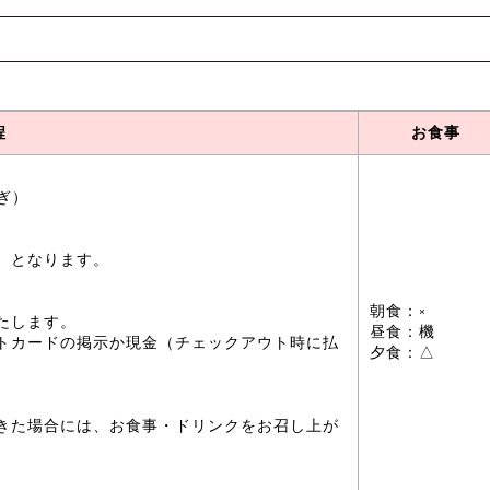
程
お食事
継ぎ）
）となります。
朝食：×
たします。
昼食：機
トカードの掲示か現金（チェックアウト時に払
夕食：△
きた場合には、お食事・ドリンクをお召し上が