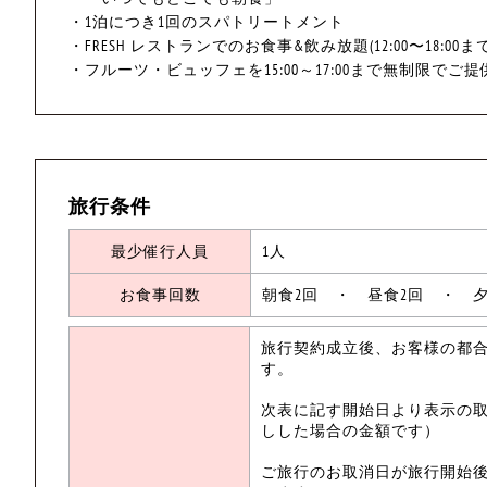
・1泊につき1回のスパトリートメント
・FRESH レストランでのお食事&飲み放題(12:00〜18:0
・フルーツ・ビュッフェを15:00～17:00まで無制限でご提
旅行条件
最少催行人員
1人
お食事回数
朝食2回 ・ 昼食2回 ・ 夕
旅行契約成立後、お客様の都
す。
次表に記す開始日より表示の
しした場合の金額です）
ご旅行のお取消日が旅行開始後