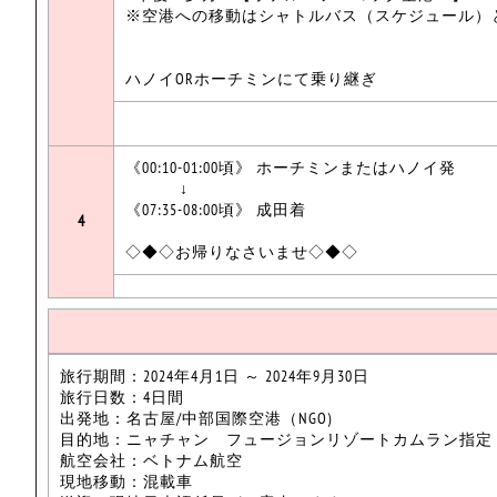
※空港への移動はシャトルバス（スケジュール）
ハノイORホーチミンにて乗り継ぎ
《00:10-01:00頃》 ホーチミンまたはハノイ発
↓
《07:35-08:00頃》 成田着
4
◇◆◇お帰りなさいませ◇◆◇
旅行期間：2024年4月1日 ～ 2024年9月30日
旅行日数：4日間
出発地：名古屋/中部国際空港（NGO)
目的地：ニャチャン フュージョンリゾートカムラン指定
航空会社：ベトナム航空
現地移動：混載車