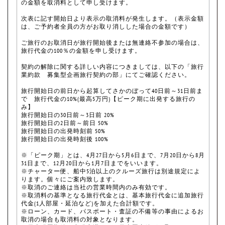
の金額を取消料として申し受けます。
次表に記す開始日より表示の取消料が発生します。（表示金額
は、ご予約者全員の方がお取り消しした場合の金額です）
ご旅行のお取消日が旅行開始後または無連絡不参加の場合は、
旅行代金の100％の金額を申し受けます。
契約の解除に関する詳しい内容につきましては、以下の「旅行
業約款 募集型企画旅行契約の部」にてご確認ください。
旅行開始日の前日から起算してさかのぼって40日前～31日前ま
で 旅行代金の10%(最高5万円)【ピーク期に出発する旅行の
み】
旅行開始日の30日前～3日前 20%
旅行開始日の2日前～前日 50%
旅行開始日の出発時刻前 50%
旅行開始日の出発時刻後 100%
※「ピーク期」とは、4月27日から5月6日まで、7月20日から8月
31日まで、12月20日から1月7日までをいいます。
※チャーター便、船中5泊以上のクルーズ旅行は別途規定によ
ります。個々にご案内致します。
※取消のご連絡は当社の営業時間内のみ有効です。
※取消料の基準となる旅行代金とは、基本旅行代金に追加旅行
代金(1人部屋・延泊など)を加えた合計額です。
※ローン、カード、パスポート・査証の不備等の事由によるお
取消の場合も取消料の対象となります。