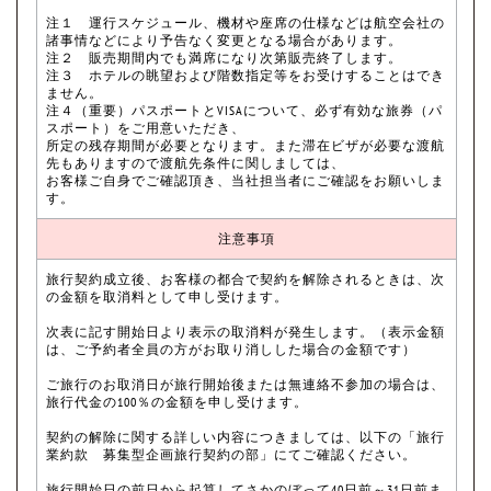
注１ 運行スケジュール、機材や座席の仕様などは航空会社の
諸事情などにより予告なく変更となる場合があります。
注２ 販売期間内でも満席になり次第販売終了します。
注３ ホテルの眺望および階数指定等をお受けすることはでき
ません。
注４（重要）パスポートとVISAについて、必ず有効な旅券（パ
スポート）をご用意いただき、
所定の残存期間が必要となります。また滞在ビザが必要な渡航
先もありますので渡航先条件に関しましては、
お客様ご自身でご確認頂き、当社担当者にご確認をお願いしま
す。
注意事項
旅行契約成立後、お客様の都合で契約を解除されるときは、次
の金額を取消料として申し受けます。
次表に記す開始日より表示の取消料が発生します。（表示金額
は、ご予約者全員の方がお取り消しした場合の金額です）
ご旅行のお取消日が旅行開始後または無連絡不参加の場合は、
旅行代金の100％の金額を申し受けます。
契約の解除に関する詳しい内容につきましては、以下の「旅行
業約款 募集型企画旅行契約の部」にてご確認ください。
旅行開始日の前日から起算してさかのぼって40日前～31日前ま