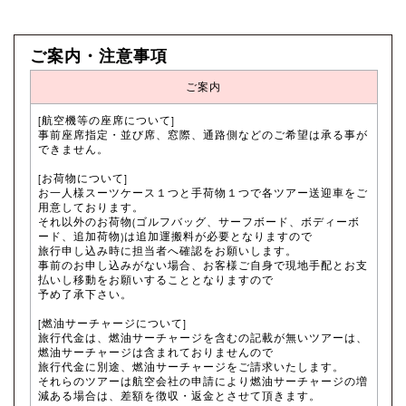
ご案内・注意事項
ご案内
[航空機等の座席について]
事前座席指定・並び席、窓際、通路側などのご希望は承る事が
できません。
[お荷物について]
お一人様スーツケース１つと手荷物１つで各ツアー送迎車をご
用意しております。
それ以外のお荷物(ゴルフバッグ、サーフボード、ボディーボ
ード、追加荷物)は追加運搬料が必要となりますので
旅行申し込み時に担当者へ確認をお願いします。
事前のお申し込みがない場合、お客様ご自身で現地手配とお支
払いし移動をお願いすることとなりますので
予め了承下さい。
[燃油サーチャージについて]
旅行代金は、燃油サーチャージを含むの記載が無いツアーは、
燃油サーチャージは含まれておりませんので
旅行代金に別途、燃油サーチャージをご請求いたします。
それらのツアーは航空会社の申請により燃油サーチャージの増
減ある場合は、差額を徴収・返金とさせて頂きます。