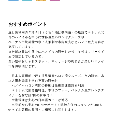
おすすめポイント
直行便利用の２泊４日（うち１泊は機内泊）の最短でベトナム北
部のハノイ市を中心に世界遺産ハロン湾クルーズや
ベトナム伝統芸能の水上人形劇や市内観光などハノイ観光内容が
充実しています。
また最終日は午前中にハノイ市内観光した後、午後はフリータイ
ムで設定しているので、
買い物やおしゃれスポット、マッサージや街歩きが楽しいハノイ
市を満喫頂けます。
・日本人専用船で行く世界遺産ハロン湾クルーズ、市内観光、水
上人形劇鑑賞を含む充実の観光付
・ハノイ～ハロン湾間の移動は往復高速道路を利用
・ベトナム北部名物料理、本場のフォー、ベトナム風フレンチデ
ィナーを含む計7回の食事付！
・空港送迎は安心の日本語ガイドが対応
・出発前から安心のLINEサポート！現地在住のスタッフがLINEを
使ってお客様の疑問・ご相談にお答えします。