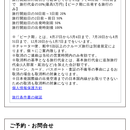
で 旅行代金の10%(最高5万円)【ピーク期に出発する旅行の
み】
旅行開始日の30日前～3日前 20%
旅行開始日の2日前～前日 50%
旅行開始日の出発時刻前 50%
旅行開始日の出発時刻後 100%
※「ピーク期」とは、4月27日から5月6日まで、7月20日から8月
31日まで、12月20日から1月7日までをいいます。
※チャーター便、船中5泊以上のクルーズ旅行は別途規定によ
ります。個々にご案内致します。
※取消のご連絡は当社の営業時間内のみ有効です。
※取消料の基準となる旅行代金とは、基本旅行代金に追加旅行
代金(1人部屋・延泊など)を加えた合計額です。
※ローン、カード、パスポート・査証の不備等の事由によるお
取消の場合も取消料の対象となります。
※日本発国際線の出発空港までの日本国内線がお取りできない
ための取消も取消料の対象になります。
個人情報保護方針
旅行条件書の確認
ご予約・お問合せ