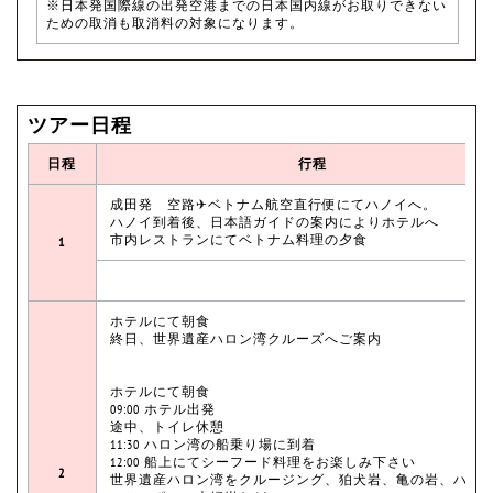
※日本発国際線の出発空港までの日本国内線がお取りできない
ための取消も取消料の対象になります。
ツアー日程
日程
行程
成田発 空路✈ベトナム航空直行便にてハノイへ。
ハノイ到着後、日本語ガイドの案内によりホテルへ
市内レストランにてベトナム料理の夕食
1
ホテルにて朝食
終日、世界遺産ハロン湾クルーズへご案内
ホテルにて朝食
09:00 ホテル出発
途中、トイレ休憩
11:30 ハロン湾の船乗り場に到着
12:00 船上にてシーフード料理をお楽しみ下さい
2
世界遺産ハロン湾をクルージング、狛犬岩、亀の岩、ハロ