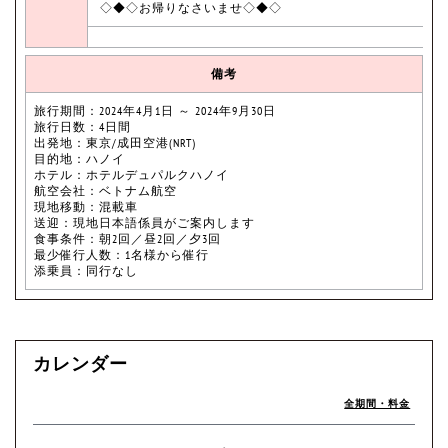
◇◆◇お帰りなさいませ◇◆◇
備考
旅行期間：2024年4月1日 ～ 2024年9月30日
旅行日数：4日間
出発地：東京/成田空港(NRT)
目的地：ハノイ
ホテル：ホテルデュパルクハノイ
航空会社：ベトナム航空
現地移動：混載車
送迎：現地日本語係員がご案内します
食事条件：朝2回／昼2回／夕3回
最少催行人数：1名様から催行
添乗員：同行なし
カレンダー
全期間・料金