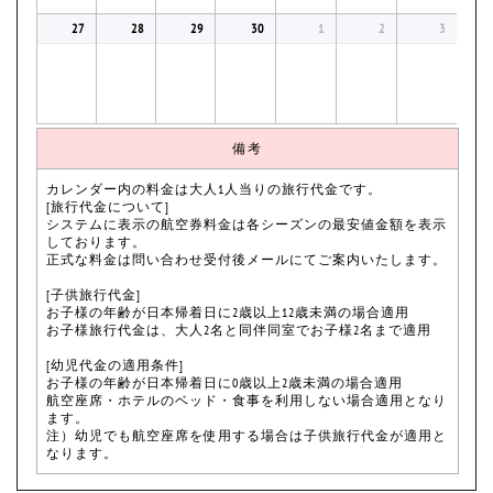
27
28
29
30
1
2
3
備考
カレンダー内の料金は大人1人当りの旅行代金です。
[旅行代金について]
システムに表示の航空券料金は各シーズンの最安値金額を表示
しております。
正式な料金は問い合わせ受付後メールにてご案内いたします。
[子供旅行代金]
お子様の年齢が日本帰着日に2歳以上12歳未満の場合適用
お子様旅行代金は、大人2名と同伴同室でお子様2名まで適用
[幼児代金の適用条件]
お子様の年齢が日本帰着日に0歳以上2歳未満の場合適用
航空座席・ホテルのベッド・食事を利用しない場合適用となり
ます。
注）幼児でも航空座席を使用する場合は子供旅行代金が適用と
なります。