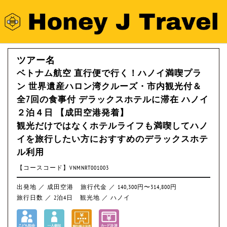
ツアー名
ベトナム航空 直行便で行く！ハノイ満喫プラ
ン 世界遺産ハロン湾クルーズ・市内観光付＆
全7回の食事付 デラックスホテルに滞在 ハノイ
２泊４日 【成田空港発着】
観光だけではなくホテルライフも満喫してハノ
イを旅行したい方におすすめのデラックスホテ
ル利用
【コースコード】VNMNRT001003
出発地 ／ 成田空港
旅行代金 ／ 140,300円〜314,800円
旅行日数 ／ 2泊4日
観光地 ／ ハノイ