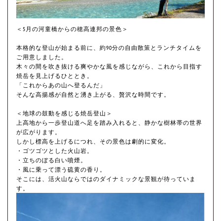
＜5月の河童橋からの穂高連邦の景色＞
本格的な登山が始まる前に、約90分の自由散策とランチタイムを
ご用意しました。
木々の間を吹き抜ける爽やかな風を感じながら、これから目指す
焼岳を見上げるひととき。
「これからあの山へ登るんだ」
そんな高揚感が自然と湧き上がる、贅沢な時間です。
＜地球の鼓動を感じる焼岳登山＞
上高地から一歩登山道へ足を踏み入れると、静かな樹林帯の世界
が広がります。
しかし標高を上げるにつれ、その景色は劇的に変化。
・ゴツゴツとした火山岩。
・立ちのぼる白い噴煙。
・風に乗って漂う硫黄の香り。
そこには、活火山ならではのダイナミックな景観が待っていま
す。