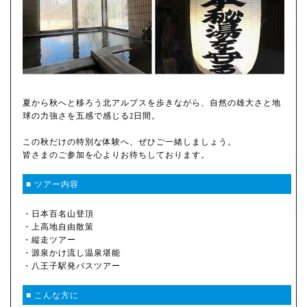
夏から秋へと移ろう北アルプスを歩きながら、自然の雄大さと地
球の力強さを五感で感じる2日間。
この秋だけの特別な体験へ、ぜひご一緒しましょう。
皆さまのご参加を心よりお待ちしております。
■ ツアー内容
・日本百名山登頂
・上高地自由散策
・縦走ツアー
・源泉かけ流し温泉堪能
・八王子駅発バスツアー
■ こんな方に