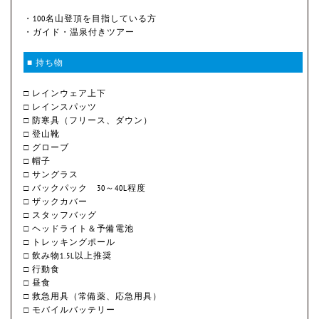
・100名山登頂を目指している方
・ガイド・温泉付きツアー
■ 持ち物
□ レインウェア上下
□ レインスパッツ
□ 防寒具（フリース、ダウン）
□ 登山靴
□ グローブ
□ 帽子
□ サングラス
□ バックパック 30～40L程度
□ ザックカバー
□ スタッフバッグ
□ ヘッドライト＆予備電池
□ トレッキングポール
□ 飲み物1.5L以上推奨
□ 行動食
□ 昼食
□ 救急用具（常備薬、応急用具）
□ モバイルバッテリー