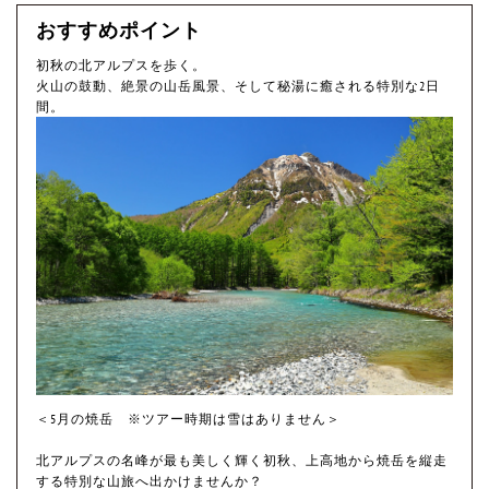
おすすめポイント
初秋の北アルプスを歩く。
火山の鼓動、絶景の山岳風景、そして秘湯に癒される特別な2日
間。
＜5月の焼岳 ※ツアー時期は雪はありません＞
北アルプスの名峰が最も美しく輝く初秋、上高地から焼岳を縦走
する特別な山旅へ出かけませんか？