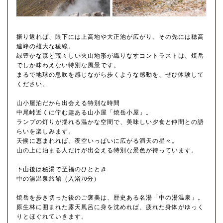
振り返れば、眼下には上高地や大正池が広がり、その先には穂高
連峰の雄大な稜線。
緑豊かな森と荒々しい火山地形が織りなすコントラストは、焼岳
でしか味わえない特別な風景です。
まるで地球の息吹を感じながら歩くような感動を、ぜひ体験して
ください。
山小屋泊だから出会える特別な時間
中尾峠近くに佇む趣ある山小屋「焼岳小屋」。
ランプの灯りが揺れる温かな空間で、美味しい夕食と仲間との語
らいを楽しみます。
天候に恵まれれば、夜空いっぱいに広がる満天の星々。
山の上に泊まる人だけが出会える特別な景色が待っています。
下山後は秘湯で至福のひととき
中の湯温泉旅館（入浴70分）
焼岳を歩き切った後のご褒美は、歴史ある名湯「中の湯温泉」。
原生林に囲まれた露天風呂に身を沈めれば、疲れた身体がゆっく
りとほぐれていきます。