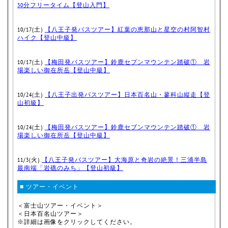
30分フリータイム【登山入門】
10/17(土)
【八王子発バスツアー】紅葉の恵那山と星空の村阿智村
ハイク【登山中級】
10/17(土)
【梅田発バスツアー】鈴鹿セブンマウンテン踏破① 岩
場楽しい御在所岳【登山中級】
10/24(土)
【八王子出発バスツアー】日本百名山・蓼科山縦走【登
山初級】
10/24(土)
【梅田発バスツアー】鈴鹿セブンマウンテン踏破① 岩
場楽しい御在所岳【登山中級】
11/3(火)
【八王子発バスツアー】大海原と奇岩の絶景！三浦半島
最南端「岩礁のみち」【登山初級】
■ ツアー・イベント
＜富士山ツアー・イベント＞
＜日本百名山ツアー＞
※詳細は画像をクリックしてください。