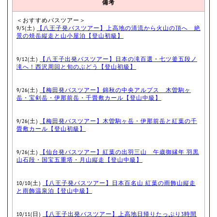
備考
＜おすすめバスツアー＞
9/5(土)
【八王子発バスツアー】上高地の清流から火山の頂へ 絶
景の焼岳縦走と山小屋泊【登山初級】
9/12(土)
【八王子出発バスツアー】日本の滝百選・七ツ釜五段ノ
滝へ！西沢周回と旬のぶどう【登山初級】
9/26(土)
【梅田発バスツアー】錦秋の中央アルプス 木曽駒ヶ
岳・宝剣岳・伊那前岳・千畳敷カール【登山中級】
9/26(土)
【梅田発バスツアー】木曽駒ヶ岳・伊那前岳と紅葉の千
畳敷カール【登山初級】
9/26(土)
【仙台発バスツアー】紅葉の出羽三山 午歳御縁年 羽黒
山石段・国宝五重塔・月山縦走【登山中級】
10/10(土)
【八王子発バスツアー】日本百名山 紅葉の雨飾山縦走
と雨飾温泉泊【登山中級】
10/11(日)
【八王子出発バスツアー】上高地日帰りたっぷり3時間