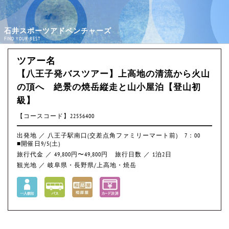
石井スポーツアドベンチャーズ
FIND YOUR BEST
ツアー名
【八王子発バスツアー】上高地の清流から火山
の頂へ 絶景の焼岳縦走と山小屋泊【登山初
級】
【コースコード】22556400
出発地 ／ 八王子駅南口(交差点角ファミリーマート前) 7：00
■開催日9/5(土)
旅行代金 ／ 49,800円〜49,800円
旅行日数 ／ 1泊2日
観光地 ／ 岐阜県・長野県/上高地・焼岳