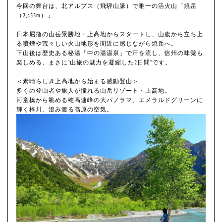
今回の舞台は、北アルプス（飛騨山脈）で唯一の活火山「焼岳
（2,455m）」
日本屈指の山岳景勝地・上高地からスタートし、山腹から立ち上
る噴煙や荒々しい火山地形を間近に感じながら焼岳へ。
下山後は歴史ある秘湯「中の湯温泉」で汗を流し、信州の味覚も
楽しめる、まさに“山旅の魅力を凝縮した2日間”です。
＜素晴らしき上高地から始まる感動登山＞
多くの登山者や旅人が憧れる山岳リゾート・上高地。
河童橋から眺める穂高連峰の大パノラマ、エメラルドグリーンに
輝く梓川、澄み渡る高原の空気。