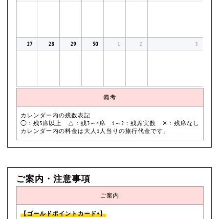
27
28
29
30
1
2
3
備考
カレンダー内の残数表記
◯：残5席以上 △：残3～4席 1～2：残席実数 ✕：残席なし
カレンダー内の料金は大人1人当りの旅行代金です。
ご案内・注意事項
ご案内
【ゴールドポイントカード+】