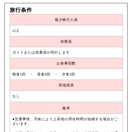
旅行条件
最少催行人員
12人
添乗員
ガイドまたは添乗員が同行します
お食事回数
朝食1回 ・ 昼食0回 ・ 夕食1回
現地係員
なし
備考
●交通事情、天候により上高地の滞在時間が短縮する場合がご
ざいます。