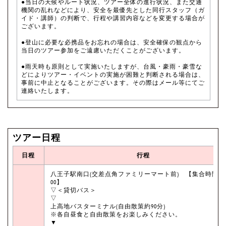
●当日の天候やルート状況、ツアー全体の進行状況、また交通
機関の乱れなどにより、安全を最優先とした同行スタッフ（ガ
イド・講師）の判断で、行程や講習内容などを変更する場合が
ございます。
●登山に必要な必携品をお忘れの場合は、安全確保の観点から
当日のツアー参加をご遠慮いただくことがございます。
●雨天時も原則として実施いたしますが、台風・豪雨・豪雪な
どによりツアー・イベントの実施が困難と判断される場合は、
事前に中止となることがございます。その際はメール等にてご
連絡いたします。
ツアー日程
日程
行程
八王子駅南口(交差点角ファミリーマート前) 【集合時間7
00】
▽＜貸切バス＞
▽
上高地バスターミナル(自由散策約90分)
※各自昼食と自由散策をお楽しみください。
▼