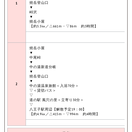
焼岳登山口
1
▼
峠沢
▼
焼岳小屋
【約5.5㎞／△661ｍ・▽86ｍ 約3時間】
焼岳小屋
▼
中尾峠
▼
中の湯新道分岐
▼
焼岳登山口
▼
2
中の湯温泉旅館＜入浴70分＞
▽＜貸切バス＞
▽
道の駅 風穴の里＜立寄り30分＞
▽
八王子駅周辺【解散予定19：00】
【約4.9㎞／△415ｍ・▽994ｍ 約4時間】