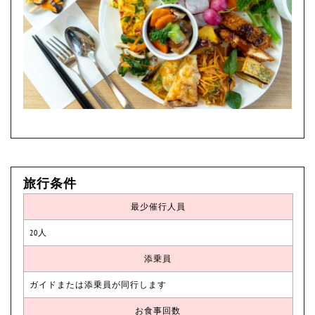
旅行条件
最少催行人員
20人
添乗員
ガイドまたは添乗員が同行します
お食事回数