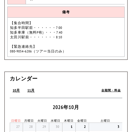
備考
【集合時間】
知多半田駅前・・・・・・7:00
知多車庫（無料P有) ・・・7:40
太田川駅前・・・・・・・8:10
【緊急連絡先】
080-9054-6286（ツアー当日のみ）
カレンダー
10月
11月
全期間・料金
2026年10月
日曜日
月曜日
火曜日
水曜日
木曜日
金曜日
土曜日
27
28
29
30
1
2
3