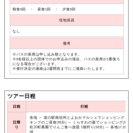
朝食0回 ・ 昼食1回 ・ 夕食0回
現地係員
なし
備考
※バスの座席は申し込み順となります。
※8名様以上の団体でのお申込みの場合、バスの座席が1番後ろ
になる場合がございます。
※催行決定の連絡は2週間前までにご連絡いたします。
ツアー日程
日程
行程
各地 ～ 道の駅南信州とよおかマルシェでショッピング、バ
日帰
キングのご昼食(90分) ～ くらすわの森でショッピング(50分)
り
松川町農園でりんご食べ放題 5個狩り(50分) ～ 各地17:20～18:
頃