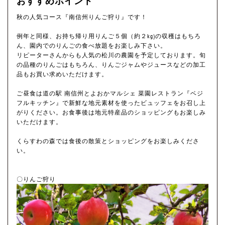
おすすめポイント
秋の人気コース『南信州りんご狩り』です！
例年と同様、お持ち帰り用りんご５個（約２kg)の収穫はもちろ
ん、園内でのりんごの食べ放題をお楽しみ下さい。
リピーターさんからも人気の松川の農園を予定しております。旬
の品種のりんごはもちろん、りんごジャムやジュースなどの加工
品もお買い求めいただけます。
ご昼食は道の駅 南信州とよおかマルシェ 菜園レストラン『ベジ
フルキッチン』で新鮮な地元素材を使ったビュッフェをお召し上
がりください。お食事後は地元特産品のショッピングもお楽しみ
いただけます。
くらすわの森では食後の散策とショッピングをお楽しみくださ
い。
〇りんご狩り