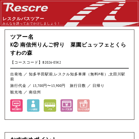
レスクルバスツアー
みんなを誘っておでかけしましょう！
ツアー名
K② 南信州りんご狩り 菜園ビュッフェとくら
すわの森
【コースコード】B2026-03K2
出発地 ／ 知多半田駅前,レスクル知多車庫（無料P有）,太田川駅
前
旅行代金 ／ 13,700円〜13,900円
旅行日数 ／ 日帰り
観光地 ／ 南信州