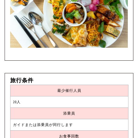
旅行条件
最少催行人員
20人
添乗員
ガイドまたは添乗員が同行します
お食事回数