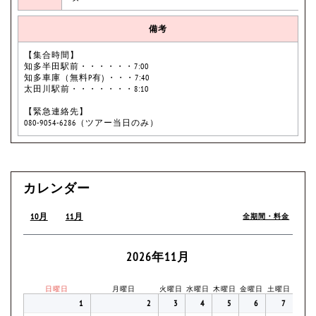
備考
【集合時間】
知多半田駅前・・・・・・7:00
知多車庫（無料P有) ・・・7:40
太田川駅前・・・・・・・8:10
【緊急連絡先】
080-9054-6286（ツアー当日のみ）
カレンダー
10月
11月
全期間・料金
2026年11月
日曜日
月曜日
火曜日
水曜日
木曜日
金曜日
土曜日
1
2
3
4
5
6
7