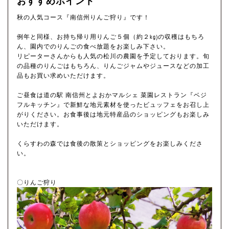
おすすめポイント
秋の人気コース『南信州りんご狩り』です！
例年と同様、お持ち帰り用りんご５個（約２kg)の収穫はもちろ
ん、園内でのりんごの食べ放題をお楽しみ下さい。
リピーターさんからも人気の松川の農園を予定しております。旬
の品種のりんごはもちろん、りんごジャムやジュースなどの加工
品もお買い求めいただけます。
ご昼食は道の駅 南信州とよおかマルシェ 菜園レストラン『ベジ
フルキッチン』で新鮮な地元素材を使ったビュッフェをお召し上
がりください。お食事後は地元特産品のショッピングもお楽しみ
いただけます。
くらすわの森では食後の散策とショッピングをお楽しみくださ
い。
〇りんご狩り