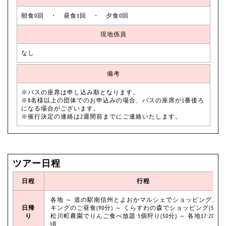
朝食0回 ・ 昼食1回 ・ 夕食0回
現地係員
なし
備考
※バスの座席は申し込み順となります。
※8名様以上の団体でのお申込みの場合、バスの座席が1番後ろ
になる場合がございます。
※催行決定の連絡は2週間前までにご連絡いたします。
ツアー日程
日程
行程
各地 ～ 道の駅南信州とよおかマルシェでショッピング、バ
日帰
キングのご昼食(90分) ～ くらすわの森でショッピング(50分)
り
松川町農園でりんご食べ放題 5個狩り(50分) ～ 各地17:20～18:
頃