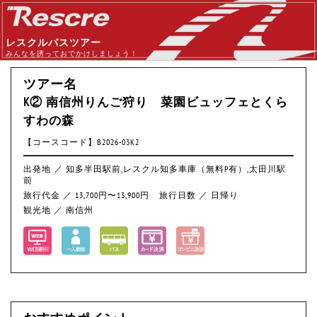
レスクルバスツアー
みんなを誘っておでかけしましょう！
ツアー名
K② 南信州りんご狩り 菜園ビュッフェとくら
すわの森
【コースコード】B2026-03K2
出発地 ／ 知多半田駅前,レスクル知多車庫（無料P有）,太田川駅
前
旅行代金 ／ 13,700円〜13,900円
旅行日数 ／ 日帰り
観光地 ／ 南信州