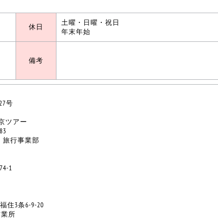
土曜・日曜・祝日
休日
年末年始
備考
27号
京ツアー
83
 旅行事業部
74-1
住3条6-9-20
営業所