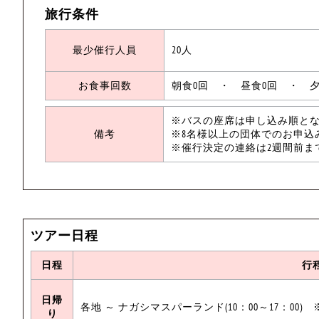
旅行条件
最少催行人員
20人
お食事回数
朝食0回 ・ 昼食0回 ・ 夕
※バスの座席は申し込み順と
備考
※8名様以上の団体でのお申込
※催行決定の連絡は2週間前ま
ツアー日程
日程
行
日帰
各地 ～ ナガシマスパーランド(10：00～17：00) ※自
り