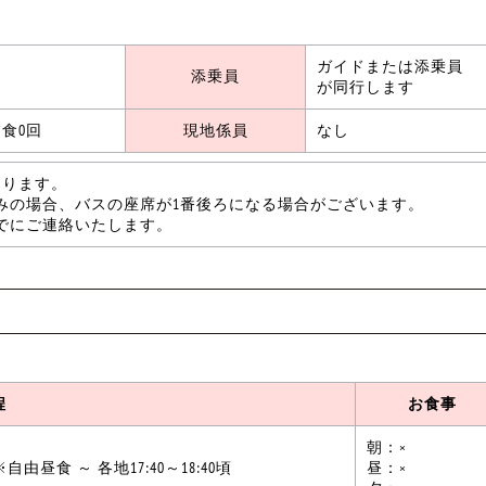
ガイドまたは添乗員
添乗員
が同行します
食0回
現地係員
なし
なります。
みの場合、バスの座席が1番後ろになる場合がございます。
でにご連絡いたします。
程
お食事
朝：×
由昼食 ～ 各地17:40～18:40頃
昼：×