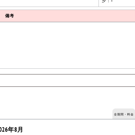
夕：×
備考
全期間・料金
026年8月