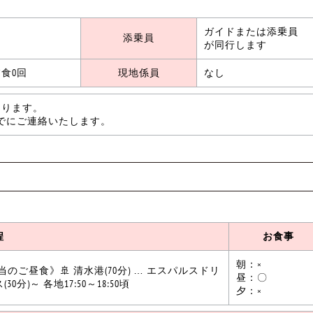
ガイドまたは添乗員
添乗員
が同行します
食0回
現地係員
なし
なります。
でにご連絡いたします。
程
お食事
朝：×
のご昼食》🚢 清水港(70分) … エスパルスドリ
昼：〇
)～ 各地17:50～18:50頃
夕：×