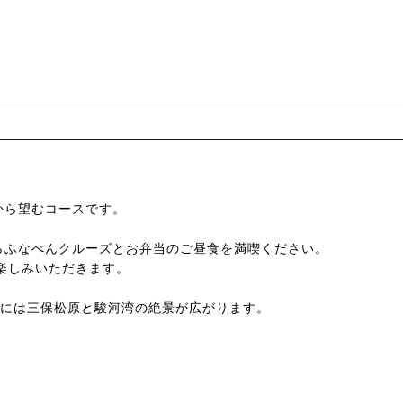
から望むコースです。
らふなべんクルーズとお弁当のご昼食を満喫ください。
楽しみいただきます。
下には三保松原と駿河湾の絶景が広がります。
。