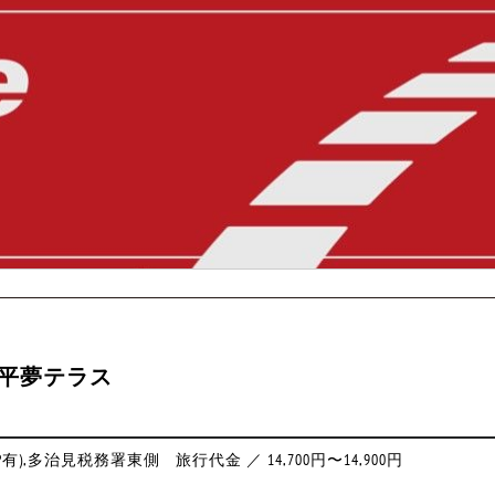
本平夢テラス
P有),多治見税務署東側
旅行代金 ／ 14,700円〜14,900円