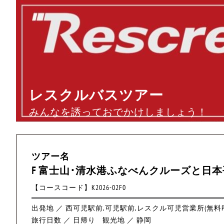
レスクルバスツアー
みんなを誘っておでかけしましょう！
ツアー名
F 富士山･清水港ふなべんクルーズと日
【コースコード】K2026-02F0
出発地 ／ 西可児駅前,可児駅前,レスクル可児営業所(無料
旅行日数 ／ 日帰り
観光地 ／ 静岡