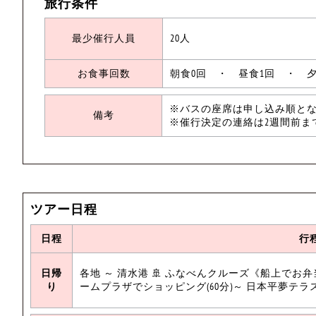
旅行条件
最少催行人員
20人
お食事回数
朝食0回 ・ 昼食1回 ・ 夕
※バスの座席は申し込み順と
備考
※催行決定の連絡は2週間前ま
ツアー日程
日程
行
日帰
各地 ～ 清水港 🚢 ふなべんクルーズ《船上でお弁当
り
ームプラザでショッピング(60分)～ 日本平夢テラス(30分