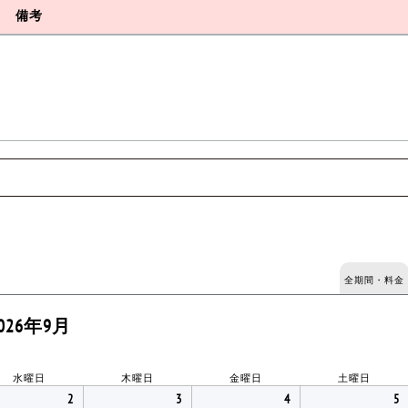
備考
全期間・料金
026年9月
水曜日
木曜日
金曜日
土曜日
2
3
4
5