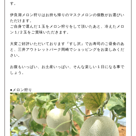
す。
伊良湖メロン狩りはお持ち帰りのマスクメロンの個数がお選びい
ただけます。
ご自身で選んだ１玉をメロン狩りをして頂いたあと、冷えたメロ
ン１/２玉をご賞味いただきます。
大変ご好評いただいております『すし沢』でお寿司のご昼食のあ
と、三井アウトレットパーク岡崎でショッピングをお楽しみくだ
さい。
お腹もいっぱい、お土産いっぱい、そんな楽しい１日になる事で
しょう。
●メロン狩り