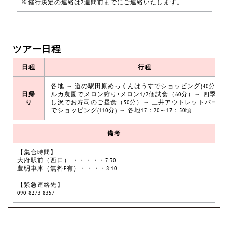
※催行決定の連絡は2週間前までにご連絡いたします。
ツアー日程
日程
行程
各地 ～ 道の駅田原めっくんはうすでショッピング(40分) ～
日帰
ルカ農園でメロン狩り+メロン1/2個試食（60分）～ 四季旬
り
し沢でお寿司のご昼食（50分）～ 三井アウトレットパーク
でショッピング(110分) ～ 各地17：20～17：50頃
備考
【集合時間】
大府駅前（西口） ・・・・・7:30
豊明車庫（無料P有）・・・・8:10
【緊急連絡先】
090-8273-8357