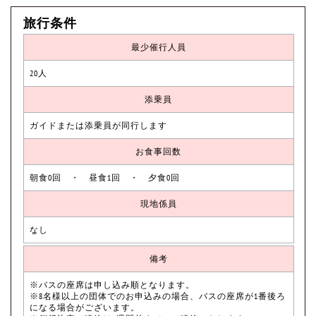
旅行条件
最少催行人員
20人
添乗員
ガイドまたは添乗員が同行します
お食事回数
朝食0回 ・ 昼食1回 ・ 夕食0回
現地係員
なし
備考
※バスの座席は申し込み順となります。
※8名様以上の団体でのお申込みの場合、バスの座席が1番後ろ
になる場合がございます。