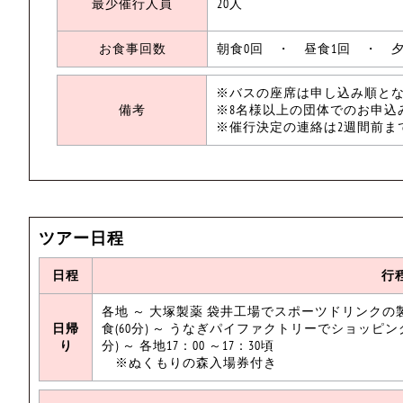
最少催行人員
20人
お食事回数
朝食0回 ・ 昼食1回 ・ 夕
※バスの座席は申し込み順と
備考
※8名様以上の団体でのお申込
※催行決定の連絡は2週間前ま
ツアー日程
日程
行
各地 ～ 大塚製薬 袋井工場でスポーツドリンクの製
日帰
食(60分) ～ うなぎパイファクトリーでショッピング
り
分) ～ 各地17：00 ～17：30頃
※ぬくもりの森入場券付き