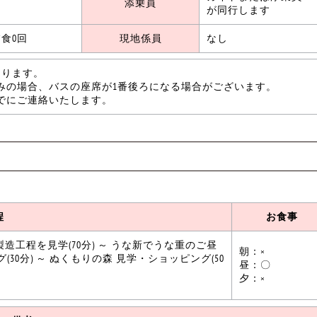
添乗員
が同行します
食0回
現地係員
なし
なります。
みの場合、バスの座席が1番後ろになる場合がございます。
でにご連絡いたします。
程
お食事
造工程を見学(70分) ～ うな新でうな重のご昼
朝：×
(30分) ～ ぬくもりの森 見学・ショッピング(50
昼：〇
夕：×