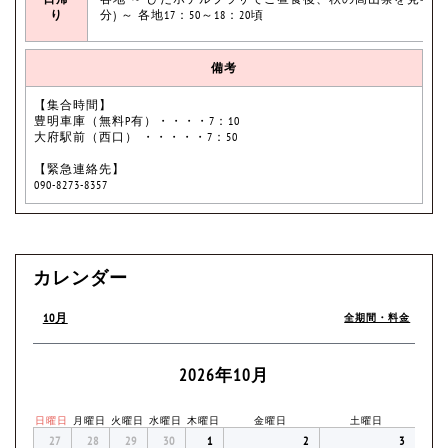
り
分) ～ 各地17：50～18：20頃
備考
【集合時間】
豊明車庫（無料P有）・・・・7：10
大府駅前（西口） ・・・・・7：50
【緊急連絡先】
090-8273-8357
カレンダー
10月
全期間・料金
2026年10月
日曜日
月曜日
火曜日
水曜日
木曜日
金曜日
土曜日
27
28
29
30
1
2
3