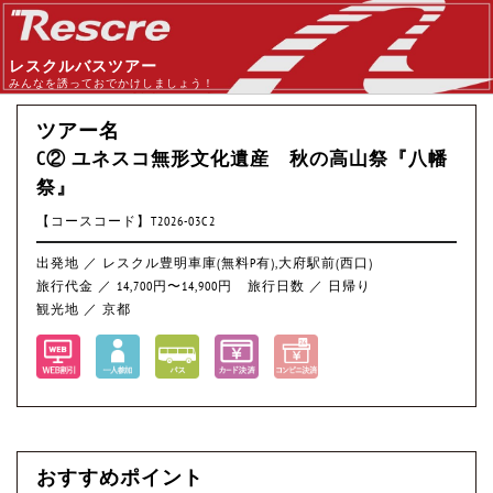
レスクルバスツアー
みんなを誘っておでかけしましょう！
ツアー名
C② ユネスコ無形文化遺産 秋の高山祭『八幡
祭』
【コースコード】T2026-03C2
出発地 ／ レスクル豊明車庫(無料P有),大府駅前(西口)
旅行代金 ／ 14,700円〜14,900円
旅行日数 ／ 日帰り
観光地 ／ 京都
おすすめポイント