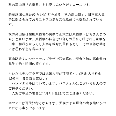
秋の高山祭『八幡祭』をお楽しみいただくコースです。
豪華絢爛な屋台(やたい)が町を巡る「秋の高山祭」。日本三大美
祭に数えられておりユネスコ無形文化遺産にも登録されていま
す。
秋の高山祭は櫻山八幡宮の例祭で正式には八幡祭（はちまんまつ
り）と言います。八幡祭の特色は11台もの屋台と呼ばれる豪華な
山車。精巧なからくり人形を載せた屋台もあり、その複雑な動き
には思わず息を呑みます。
高山駅近くのひだホテルプラザで和会席のご昼食と秋の高山祭の
見学で約４時間の滞在です。
※ひだホテルプラザでは温泉入浴が可能です。(別途 入浴料金
1,500円 各自当日支払い)
ハンドタオルはついています。バスタオルはございませんので
ご持参ください。
入浴ご希望の場合は10月2日(金)までにご連絡ください。
本ツアーは雨天決行となります。天候により屋台の曳き揃いが中
止になる事がございます。