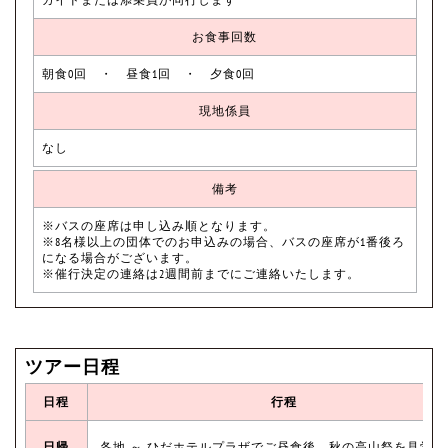
お食事回数
朝食0回 ・ 昼食1回 ・ 夕食0回
現地係員
なし
備考
※バスの座席は申し込み順となります。
※8名様以上の団体でのお申込みの場合、バスの座席が1番後ろ
になる場合がございます。
※催行決定の連絡は2週間前までにご連絡いたします。
ツアー日程
日程
行程
日帰
各地 ～ ひだホテルプラザでご昼食後、秋の高山祭を見学(21