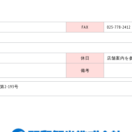
FAX
025-778-2412
休日
店舗案内を
備考
2-193号