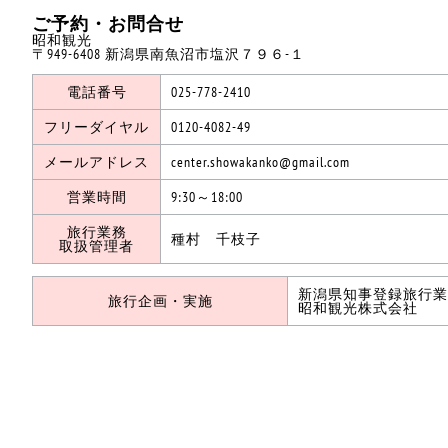
ご予約・お問合せ
昭和観光
〒949-6408 新潟県南魚沼市塩沢７９６-１
電話番号
025-778-2410
フリーダイヤル
0120-4082-49
メールアドレス
center.showakanko@gmail.com
営業時間
9:30～18:00
旅行業務
種村 千枝子
取扱管理者
新潟県知事登録旅行業第
旅行企画・実施
昭和観光株式会社