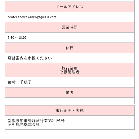
メールアドレス
center.showakanko@gmail.com
営業時間
9:30～18:00
休日
店舗案内を参照ください
旅行業務
取扱管理者
種村 千枝子
備考
旅行企画・実施
新潟県知事登録旅行業第2-193号
昭和観光株式会社