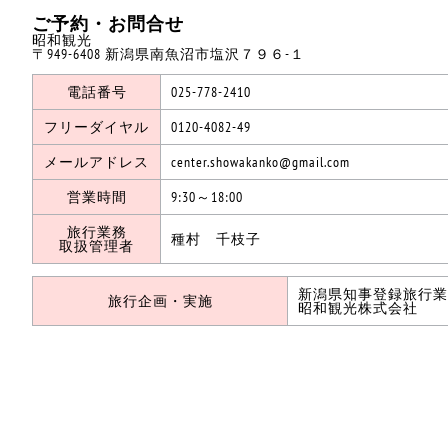
ご予約・お問合せ
昭和観光
〒949-6408 新潟県南魚沼市塩沢７９６-１
電話番号
025-778-2410
フリーダイヤル
0120-4082-49
メールアドレス
center.showakanko@gmail.com
営業時間
9:30～18:00
旅行業務
種村 千枝子
取扱管理者
新潟県知事登録旅行業第
旅行企画・実施
昭和観光株式会社