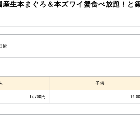
国産生本まぐろ＆本ズワイ蟹食べ放題！と
1日間
人
子供
17,700円
14,