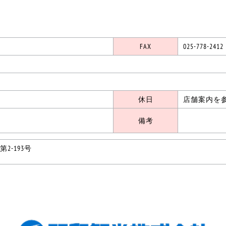
FAX
025-778-2412
休日
店舗案内を
備考
2-193号