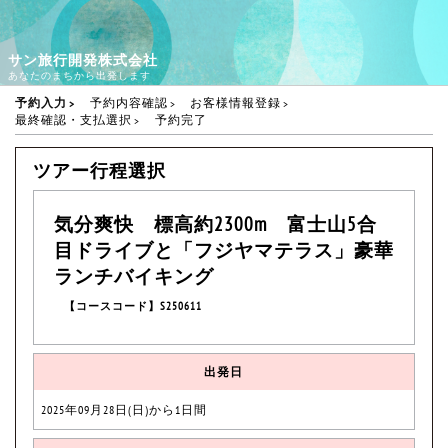
サン旅行開発株式会社
あなたのまちから出発します
予約入力
予約内容確認
お客様情報登録
最終確認・支払選択
予約完了
ツアー行程選択
気分爽快 標高約2300m 富士山5合
目ドライブと「フジヤマテラス」豪華
ランチバイキング
【コースコード】S250611
出発日
2025年09月28日(日)から1日間