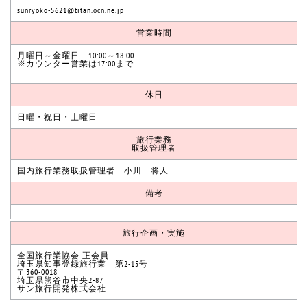
sunryoko-5621@titan.ocn.ne.jp
営業時間
月曜日～金曜日 10:00～18:00
※カウンター営業は17:00まで
休日
日曜・祝日・土曜日
旅行業務
取扱管理者
国内旅行業務取扱管理者 小川 将人
備考
旅行企画・実施
全国旅行業協会 正会員
埼玉県知事登録旅行業 第2-15号
〒360-0018
埼玉県熊谷市中央2-87
サン旅行開発株式会社