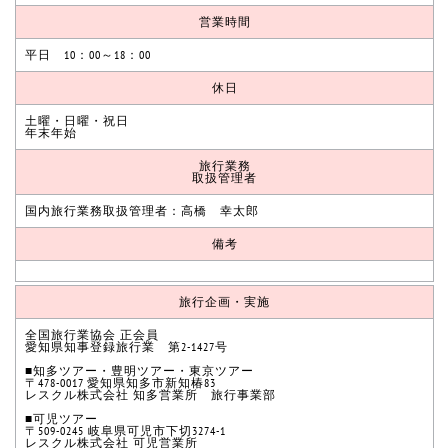
営業時間
平日 10：00～18：00
休日
土曜・日曜・祝日
年末年始
旅行業務
取扱管理者
国内旅行業務取扱管理者：高橋 幸太郎
備考
旅行企画・実施
全国旅行業協会 正会員
愛知県知事登録旅行業 第2-1427号
■知多ツアー・豊明ツアー・東京ツアー
〒478-0017 愛知県知多市新知椿83
レスクル株式会社 知多営業所 旅行事業部
■可児ツアー
〒509-0245 岐阜県可児市下切3274-1
レスクル株式会社 可児営業所