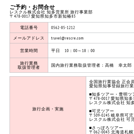
ご予約・お問合せ
レスクル株式会社 知多営業所 旅行事業部
〒478-0017 愛知県知多市新知椿83
電話番号
0562-85-1212
メールアドレス
travel@rescre.com
営業時間
平日 10：00～18：00
旅行業務
国内旅行業務取扱管理者：高橋 幸太郎
取扱管理者
全国旅行業協会 正会
愛知県知事登録旅行業 第
■知多ツアー・豊明ツ
〒478-0017 愛知県知
レスクル株式会社 知
旅行企画・実施
■可児ツアー
〒509-0245 岐阜県可
レスクル株式会社 可
■さっぽろツアー
〒062-0043 北海道札