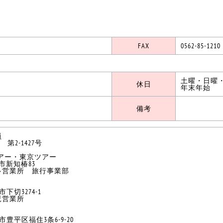
FAX
0562-85-1210
土曜・日曜
休日
年末年始
備考
員
2-1427号
アー・東京ツアー
多市新知椿83
多営業所 旅行事業部
児市下切3274-1
児営業所
幌市豊平区福住3条6-9-20