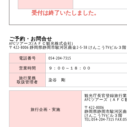
ご予約・お問合せ
AFCツアーズ(ＡＦＣ観光株式会社)
〒422-8006 静岡県静岡市駿河区曲金2-5-38 けんこうTVビル３階
電話番号
054-204-7315
営業時間
９：００～１８：００
旅行業務
染谷 剛
取扱管理者
観光庁長官登録旅行業第
AFCツアーズ（ＡＦＣ
〒422-8006
旅行企画・実施
静岡県静岡市駿河区曲金2
けんこうTVビル３階
TEL:054-204-7315 FAX:0