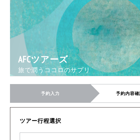
AFCツアーズ
旅で潤うココロのサプリ
予約入力
予約内容確
ツアー行程選択