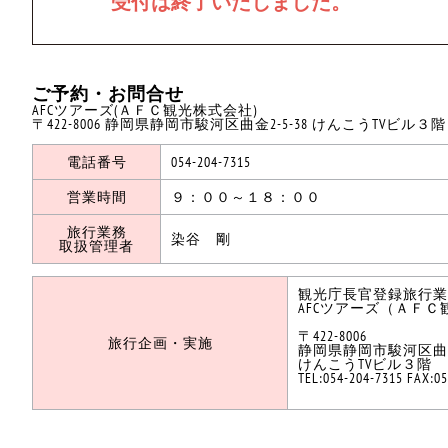
ご予約・お問合せ
AFCツアーズ(ＡＦＣ観光株式会社)
〒422-8006 静岡県静岡市駿河区曲金2-5-38 けんこうTVビル３階
電話番号
054-204-7315
営業時間
９：００～１８：００
旅行業務
染谷 剛
取扱管理者
観光庁長官登録旅行業第
AFCツアーズ（ＡＦＣ
〒422-8006
旅行企画・実施
静岡県静岡市駿河区曲金2
けんこうTVビル３階
TEL:054-204-7315 FAX:0