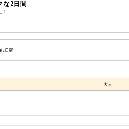
クな2日間
へ！
1泊2日間
大人