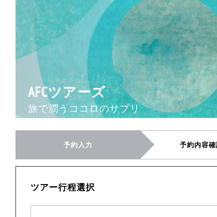
AFCツアーズ
旅で潤うココロのサプリ
予約入力
予約内容確
ツアー行程選択