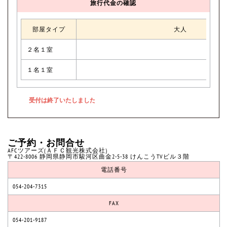
旅行代金の確認
部屋タイプ
大人
２名１室
１名１室
ご予約・お問合せ
AFCツアーズ(ＡＦＣ観光株式会社)
〒422-8006 静岡県静岡市駿河区曲金2-5-38 けんこうTVビル３階
電話番号
054-204-7315
FAX
054-201-9187