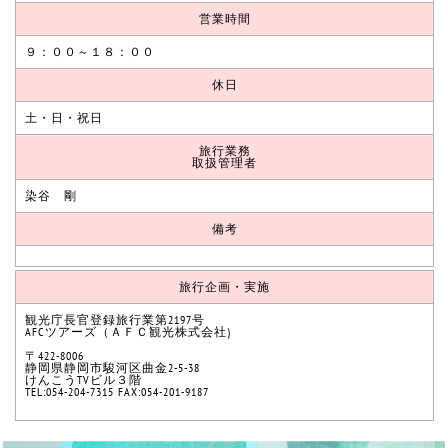
営業時間
９：００～１８：００
休日
土・日・祝日
旅行業務
取扱管理者
染谷 剛
備考
旅行企画・実施
観光庁長官登録旅行業第2197号
AFCツアーズ（ＡＦＣ観光株式会社)
〒422-8006
静岡県静岡市駿河区曲金2-5-38
けんこうTVビル３階
TEL:054-204-7315 FAX:054-201-9187