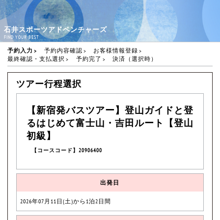
石井スポーツアドベンチャーズ
FIND YOUR BEST
予約入力
予約内容確認
お客様情報登録
最終確認・支払選択
予約完了
決済（選択時）
ツアー行程選択
【新宿発バスツアー】登山ガイドと登
るはじめて富士山・吉田ルート【登山
初級】
【コースコード】20906400
出発日
2026年07月11日(土)から1泊2日間