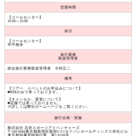
営業時間
【コールセンター】
10:00～20:00
休日
【コールセンター】
年中無休
旅行業務
取扱管理者
総合旅行業務取扱管理者 今村広二
備考
【ツアー、イベントのお申込みについて】
■WEBのみで承っております。
【キャンセル、変更について】
■店舗では承っておりません。
※詳しくは弊社ホームページをご覧ください。
旅行企画・実施
株式会社 石井スポーツアドベンチャーズ
〒160-8486東京都新宿区新宿5-3-1ヨドバシホールディングス本社ビル
東京都知事登録旅行業 第2-8206号