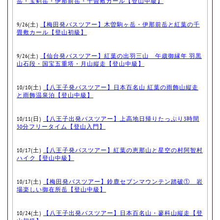
岳・宝剣岳・伊那前岳・千畳敷カール【登山中級】
9/26(土)
【梅田発バスツアー】木曽駒ヶ岳・伊那前岳と紅葉の千
畳敷カール【登山初級】
9/26(土)
【仙台発バスツアー】紅葉の出羽三山 午歳御縁年 羽黒
山石段・国宝五重塔・月山縦走【登山中級】
10/10(土)
【八王子発バスツアー】日本百名山 紅葉の雨飾山縦走
と雨飾温泉泊【登山中級】
10/11(日)
【八王子出発バスツアー】上高地日帰りたっぷり3時間
30分フリータイム【登山入門】
10/17(土)
【八王子発バスツアー】紅葉の恵那山と星空の村阿智村
ハイク【登山中級】
10/17(土)
【梅田発バスツアー】鈴鹿セブンマウンテン踏破① 岩
場楽しい御在所岳【登山中級】
10/24(土)
【八王子出発バスツアー】日本百名山・蓼科山縦走【登