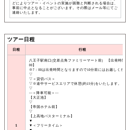
どによりツアー・イベントの実施が困難と判断される場合は、
事前に中止となることがございます。その際はメール等にてご
連絡いたします。
ツアー日程
日程
行程
八王子駅南口(交差点角ファミリーマート前) 【出発時間7
00】
※7：00は出発時間となりますので10分前にはお越しくださ
▽
▽＜貸切バス＞
▽※途中サービスエリアで休憩(約15分)をいたします。
▽
---＜降車可能＞---
【大正池】
▽
【帝国ホテル前】
▽
【上高地バスターミナル】
▼
1
▼＜フリータイム＞
▼