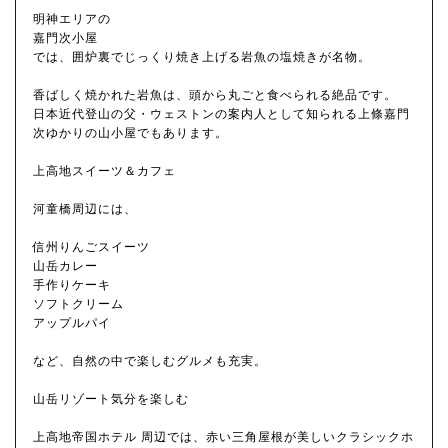
明神エリアの
嘉門次小屋
では、囲炉裏でじっくり焼き上げる岩魚の塩焼きが名物。
香ばしく焼かれた岩魚は、頭から丸ごと食べられる絶品です。
日本近代登山の父・ウェストンの案内人として知られる上條嘉門
次ゆかりの山小屋でもあります。
上高地スイーツ＆カフェ
河童橋周辺には、
信州りんごスイーツ
山岳カレー
手作りケーキ
ソフトクリーム
アップルパイ
など、自然の中で楽しむグルメも充実。
山岳リゾート気分を楽しむ
上高地帝国ホテル 周辺では、赤い三角屋根が美しいクラシックホ