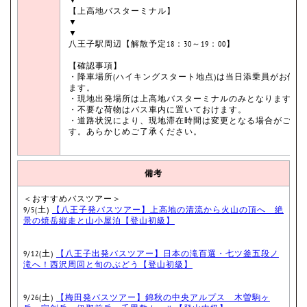
【上高地バスターミナル】
▼
▼
八王子駅周辺【解散予定18：30～19：00】
【確認事項】
・降車場所(ハイキングスタート地点)は当日添乗員がお伺い
ます。
・現地出発場所は上高地バスターミナルのみとなります。
・不要な荷物はバス車内に置いておけます。
・道路状況により、現地滞在時間は変更となる場合がござ
す。あらかじめご了承ください。
備考
＜おすすめバスツアー＞
9/5(土)
【八王子発バスツアー】上高地の清流から火山の頂へ 絶
景の焼岳縦走と山小屋泊【登山初級】
9/12(土)
【八王子出発バスツアー】日本の滝百選・七ツ釜五段ノ
滝へ！西沢周回と旬のぶどう【登山初級】
9/26(土)
【梅田発バスツアー】錦秋の中央アルプス 木曽駒ヶ