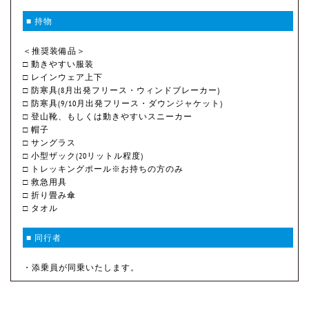
■ 持物
＜推奨装備品＞
□ 動きやすい服装
□ レインウェア上下
□ 防寒具(8月出発フリース・ウィンドブレーカー)
□ 防寒具(9/10月出発フリース・ダウンジャケット)
□ 登山靴、もしくは動きやすいスニーカー
□ 帽子
□ サングラス
□ 小型ザック(20リットル程度)
□ トレッキングポール※お持ちの方のみ
□ 救急用具
□ 折り畳み傘
□ タオル
■ 同行者
・添乗員が同乗いたします。