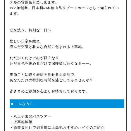
テルの雰囲気も楽しめます。
1933年創業、日本初の本格山岳リゾートホテルとして知られてい
ます。
心を洗う、特別な一日へ
忙しい日常を離れ、
澄んだ空気と壮大な自然に包まれる上高地。
ただ歩くだけで心が軽くなり、
ただ景色を眺めるだけで深呼吸したくなる――。
季節ごとに違う表情を見せる上高地で、
あなただけの特別な時間を過ごしてみませんか？
皆さまのご参加を心よりお待ちしております。
■ こんな方に
・八王子出発バスツアー
・上高地散策
・添乗員同行で到着前に上高地おすすめハイクのご紹介