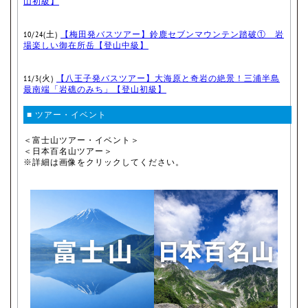
山初級】
10/24(土)
【梅田発バスツアー】鈴鹿セブンマウンテン踏破① 岩
場楽しい御在所岳【登山中級】
11/3(火)
【八王子発バスツアー】大海原と奇岩の絶景！三浦半島
最南端「岩礁のみち」【登山初級】
■ ツアー・イベント
＜富士山ツアー・イベント＞
＜日本百名山ツアー＞
※詳細は画像をクリックしてください。