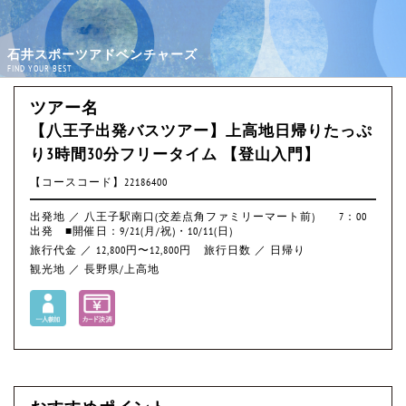
石井スポーツアドベンチャーズ
FIND YOUR BEST
ツアー名
【八王子出発バスツアー】上高地日帰りたっぷ
り3時間30分フリータイム 【登山入門】
【コースコード】22186400
出発地 ／ 八王子駅南口(交差点角ファミリーマート前) 7：00
出発 ■開催日：9/21(月/祝)・10/11(日)
旅行代金 ／ 12,800円〜12,800円
旅行日数 ／ 日帰り
観光地 ／ 長野県/上高地