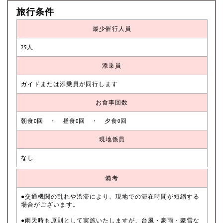
旅行条件
最少催行人員
25人
添乗員
ガイドまたは添乗員が同行します
お食事回数
朝食0回 ・ 昼食0回 ・ 夕食0回
現地係員
なし
備考
●交通機関の乱れや渋滞により、現地での滞在時間が短縮する
場合がございます。
●雨天時も原則として実施いたしますが、台風・豪雨・豪雪な