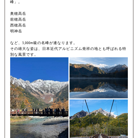
峰」。
奥穂高岳
前穂高岳
西穂高岳
明神岳
など、3,000m級の名峰が連なります。
その雄大な姿は、日本近代アルピニズム発祥の地とも呼ばれる特
別な風景です。