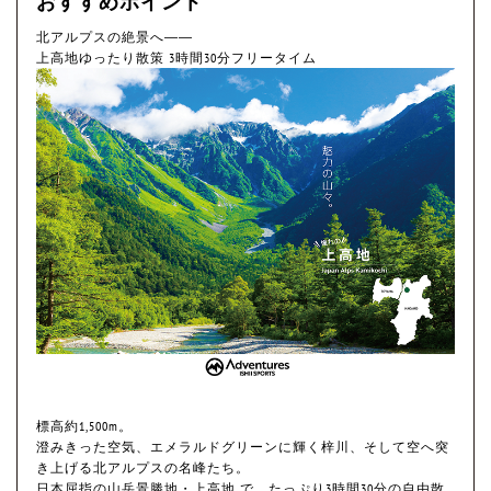
おすすめポイント
北アルプスの絶景へ――
上高地ゆったり散策 3時間30分フリータイム
標高約1,500m。
澄みきった空気、エメラルドグリーンに輝く梓川、そして空へ突
き上げる北アルプスの名峰たち。
日本屈指の山岳景勝地・上高地 で、たっぷり3時間30分の自由散