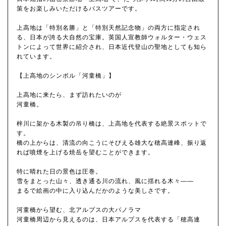
策をお楽しみいただけるバスツアーです。
上高地は「特別名勝」と「特別天然記念物」の両方に指定され
る、日本が誇る大自然の宝庫。英国人宣教師ウォルター・ウェス
トンによって世界に紹介され、日本近代登山の聖地としても知ら
れています。
【上高地のシンボル「河童橋」】
上高地に来たら、まず訪れたいのが
河童橋。
梓川に架かる木製の吊り橋は、上高地を代表する絶景スポットで
す。
橋の上からは、清流の向こうにそびえる雄大な穂高連峰、振り返
れば噴煙を上げる焼岳を望むことができます。
特に晴れた日の景色は圧巻。
雪をまとった山々、透き通る川の流れ、風に揺れる木々――
まるで絵画の中に入り込んだかのような美しさです。
河童橋から望む、北アルプスの大パノラマ
河童橋周辺から見えるのは、日本アルプスを代表する「穂高連