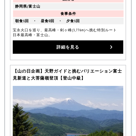
静岡県/富士山
食事条件
朝食1回 ・ 昼食0回 ・ 夕食1回
宝永火口を巡り、最高峰・剣ヶ峰(3,776m)へ挑む特別ルート
日本最高峰・富士山。
詳細を見る
【山の日企画】天野ガイドと挑むバリエーション富士
見新道と大菩薩嶺登頂【登山中級】