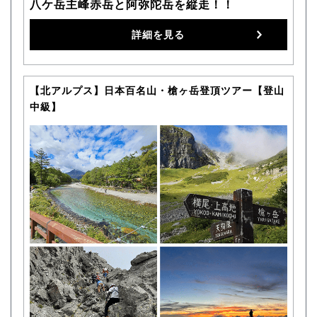
八ケ岳主峰赤岳と阿弥陀岳を縦走！！
詳細を見る
【北アルプス】日本百名山・槍ヶ岳登頂ツアー【登山
中級】