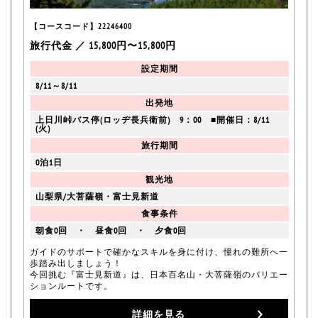
【コースコード】22246400
旅行代金 ／ 15,800円〜15,800円
設定期間
8/11～8/11
出発地
上日川峠バス停(ロッヂ長兵衛前) 9：00 ■開催日：8/11
(火)
旅行期間
0泊1日
観光地
山梨県/大菩薩嶺・富士見新道
食事条件
朝食0回 ・ 昼食0回 ・ 夕食0回
ガイドのサポートで確かなスキルを身に付け、憧れの難所へ一
歩踏み出しましょう！
今回挑む『富士見新道』は、日本百名山・大菩薩嶺のバリエー
ションルートです。
詳細を見る