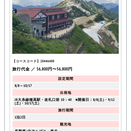
【コースコード】20446400
旅行代金 ／ 56,800円〜56,800円
設定期間
8/8～10/17
出発地
JR大糸線穂高駅・改札口前 10：40 ■開催日：8/8(土)・9/12
(土)・10/17(土)
旅行期間
1泊2日
観光地