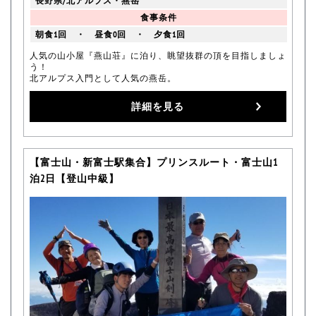
長野県/北アルプス・燕岳
食事条件
朝食1回 ・ 昼食0回 ・ 夕食1回
人気の山小屋『燕山荘』に泊り、眺望抜群の頂を目指しましょ
う！
北アルプス入門として人気の燕岳。
詳細を見る
【富士山・新富士駅集合】プリンスルート・富士山1
泊2日【登山中級】