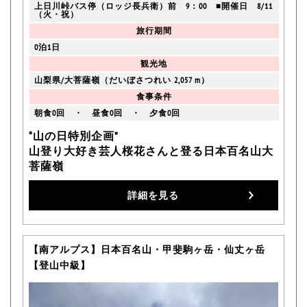
上日川峠バス停（ロッジ長兵衛）前 9：00 ■開催日 8/11
（火・祝）
旅行期間
0泊1日
観光地
山梨県/大菩薩嶺（だいぼさつれい 2,057 m）
食事条件
朝食0回 ・ 昼食0回 ・ 夕食0回
“山の日特別企画”
山登り大好き芸人桜花さんと登る日本百名山大
菩薩嶺
詳細を見る
【南アルプス】日本百名山・甲斐駒ヶ岳・仙丈ヶ岳
【登山中級】