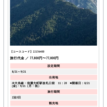
【コースコード】22136400
旅行代金 ／ 77,800円〜77,800円
設定期間
8/21～9/21
出発地
JR大糸線・信濃大町駅改札口前 11：20 ■開催日：8/21
(金)・9/21（月・祝）
旅行期間
2泊3日
観光地