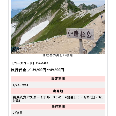
唐松岳の美しい稜線
【コースコード】15266400
旅行代金 ／ 89,900円〜89,900円
設定期間
8/22～9/11
出発地
白馬八方バスターミナル 9：40 ■開催日：・8/22(土)・9/1
1(金)
旅行期間
2泊3日