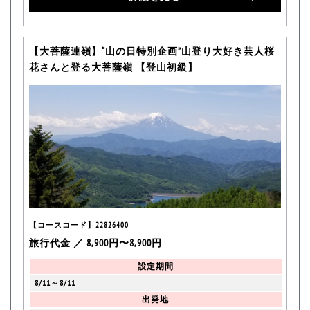
【大菩薩連嶺】“山の日特別企画”山登り大好き芸人桜
花さんと登る大菩薩嶺 【登山初級】
【コースコード】22826400
旅行代金 ／ 8,900円〜8,900円
設定期間
8/11～8/11
出発地