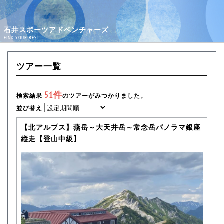
石井スポーツアドベンチャーズ
FIND YOUR BEST
ツアー一覧
51件
検索結果
のツアーがみつかりました。
並び替え
【北アルプス】燕岳～大天井岳～常念岳パノラマ銀座
縦走【登山中級】