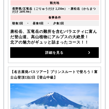
観光地
長野県/五竜岳（ごりゅうだけ 2,230m）・唐松岳（からまつ
だけ 2695.9m）
食事条件
朝食2回 ・ 昼食0回 ・ 夕食2回
唐松岳、五竜岳の難所を含むバラエティに富ん
だ登山道、高山植物にアルプスの大絶景！
北アの魅力がギュッと詰まったコース！！
詳細を見る
【名古屋発バスツアー】プリンスルートで登ろう！富
士山登頂1泊2日【登山中級】