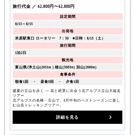
旅行代金 ／ 62,800円〜62,800円
設定期間
8/15～8/15
出発地
米原駅東口 ロータリー 7：30 ■日時：8/15（土）
旅行期間
1泊2日
観光地
富山県/浄土山(2831m ) 雄山(3003m) 別山(2880m)
食事条件
朝食1回 ・ 昼食0回 ・ 夕食1回
盛夏の立山を歩く ― 花と絶景に出会う北アルプス立山大縦走
ツアー
北アルプスの名峰・立山で、8月中旬のベストシーズンに楽し
む山岳トレッキングツアー。
詳細を見る