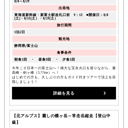
8/8～8/29
出発地
東海道新幹線・新富士駅改札口前 9：15 ■開催日：8/8
(土)・8/15(土）・8/29(土）
旅行期間
1泊2日
観光地
静岡県/富士山
食事条件
朝食1回 ・ 昼食0回 ・ 夕食1回
今年こそ日本一の富士山へ！雄大な宝永火口を巡りながら、最
高峰・剣ヶ峰（3,776m）へ！
はじめての方も、久しぶりの方もガイド付きツアーで頂上を目
指しましょう！
詳細を見る
【北アルプス】麗しの蝶ヶ岳～常念岳縦走【登山中
級】