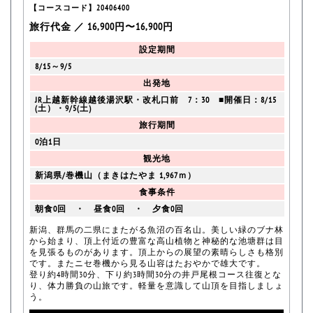
【コースコード】20406400
旅行代金 ／ 16,900円〜16,900円
設定期間
8/15～9/5
出発地
JR上越新幹線越後湯沢駅・改札口前 7：30 ■開催日：8/15
(土）・9/5(土)
旅行期間
0泊1日
観光地
新潟県/巻機山（まきはたやま 1,967ｍ）
食事条件
朝食0回 ・ 昼食0回 ・ 夕食0回
新潟、群馬の二県にまたがる魚沼の百名山。美しい緑のブナ林
から始まり、頂上付近の豊富な高山植物と神秘的な池塘群は目
を見張るものがあります。頂上からの展望の素晴らしさも格別
です。またニセ巻機から見る山容はたおやかで雄大です。
登り約4時間30分、下り約3時間30分の井戸尾根コース往復とな
り、体力勝負の山旅です。軽量を意識して山頂を目指しましょ
う。