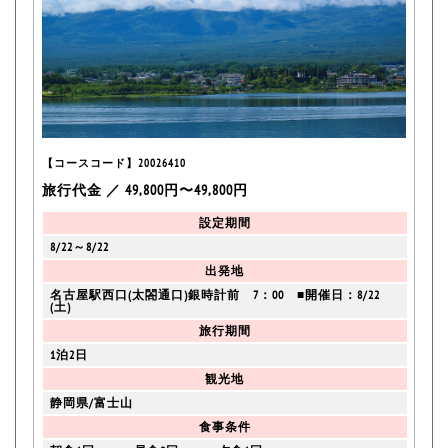
【コースコード】20026410
旅行代金 ／ 49,800円〜49,800円
設定期間
8/22～8/22
出発地
名古屋駅西口(太閤通口)銀時計前 7：00 ■開催日：8/22
(土)
旅行期間
1泊2日
観光地
静岡県/富士山
食事条件