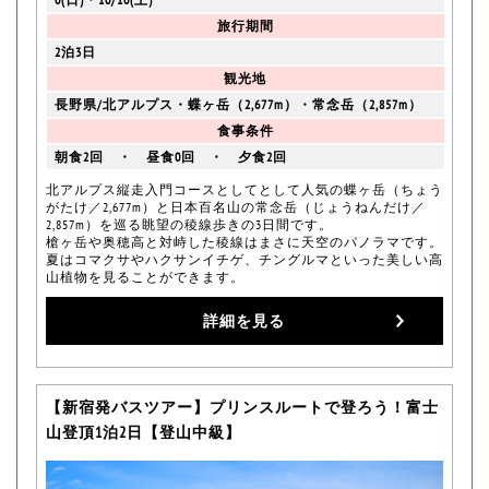
旅行期間
2泊3日
観光地
長野県/北アルプス・蝶ヶ岳（2,677m）・常念岳（2,857m）
食事条件
朝食2回 ・ 昼食0回 ・ 夕食2回
北アルプス縦走入門コースとしてとして人気の蝶ヶ岳（ちょう
がたけ／2,677m）と日本百名山の常念岳（じょうねんだけ／
2,857m）を巡る眺望の稜線歩きの3日間です。
槍ヶ岳や奥穂高と対峙した稜線はまさに天空のパノラマです。
夏はコマクサやハクサンイチゲ、チングルマといった美しい高
山植物を見ることができます。
詳細を見る
【新宿発バスツアー】プリンスルートで登ろう！富士
山登頂1泊2日【登山中級】