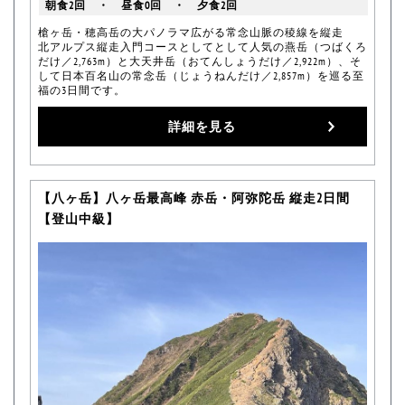
朝食2回 ・ 昼食0回 ・ 夕食2回
槍ヶ岳・穂高岳の大パノラマ広がる常念山脈の稜線を縦走
北アルプス縦走入門コースとしてとして人気の燕岳（つばくろ
だけ／2,763m）と大天井岳（おてんしょうだけ／2,922m）、そ
して日本百名山の常念岳（じょうねんだけ／2,857m）を巡る至
福の3日間です。
詳細を見る
【八ヶ岳】八ヶ岳最高峰 赤岳・阿弥陀岳 縦走2日間
【登山中級】