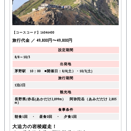
【コースコード】16046400
旅行代金 ／ 49,800円〜49,800円
設定期間
8/8～10/3
出発地
茅野駅 10：00 ■開催日：8/8(土）・10/3(土)
旅行期間
1泊2日
観光地
長野県/赤岳(あかだけ2,899m） 阿弥陀岳（あみだだけ 2,805
m）
食事条件
朝食1回 ・ 昼食0回 ・ 夕食1回
大迫力の岩稜縦走！