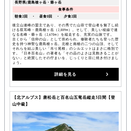
長野県/鹿島槍ヶ岳・爺ヶ岳
食事条件
朝食2回 ・ 昼食0回 ・ 夕食2回
後立山連峰の盟主であり、その秀でた山容で登山者を魅了し続
ける双耳峰・鹿島槍ヶ岳（2,889m）。そして、美しい稜線で連
なる名峰・爺ヶ岳（2,670m）を縦走する、充実の山旅です。
古くから「信仰の山」として崇められ、修験者たちも登った歴
史を持つ神聖な鹿島槍ヶ岳。北槍と南槍の二つの山頂、そして
それらを結ぶ美しい「吊り尾根」のシルエットはまさに格別で
す。『日本百名山』の著者も「その品のよさは見飽きることが
ない」と絶賛したその佇まいを、じっくりと目に焼き付けまし
ょう。
詳細を見る
【北アルプス】唐松岳と百名山五竜岳縦走3日間【登
山中級】