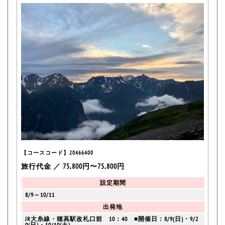
【コースコード】20466400
旅行代金 ／ 75,800円〜75,800円
設定期間
8/9～10/11
出発地
JR大糸線・穂高駅改札口前 10：40 ■開催日：8/9(日)・9/2
0(日)・10/10(土)