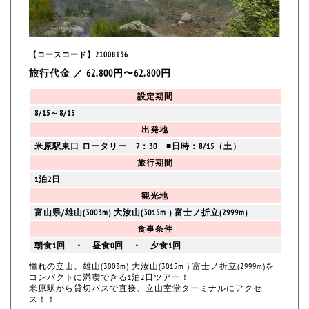
【コースコード】21008136
旅行代金 ／ 62,800円〜62,800円
設定期間
8/15～8/15
出発地
米原駅東口 ロータリー 7：30 ■日時：8/15（土）
旅行期間
1泊2日
観光地
富山県/雄山(3003m) 大汝山(3015m ) 富士ノ折立(2999m)
食事条件
朝食1回 ・ 昼食0回 ・ 夕食1回
憧れの立山、雄山(3003m) 大汝山(3015m ) 富士ノ折立(2999m)を
コンパクトに満喫できる1泊2日ツアー！
米原駅から貸切バスで直接、立山室堂ターミナルにアクセ
ス！！