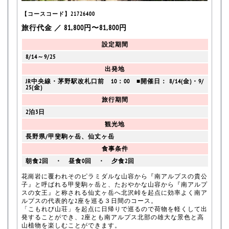
【コースコード】21726400
旅行代金 ／ 81,800円〜81,800円
設定期間
8/14～9/25
出発地
JR中央線・茅野駅改札口前 10：00 ■開催日： 8/14(金)・9/
25(金)
旅行期間
2泊3日
観光地
長野県/甲斐駒ヶ岳、仙丈ヶ岳
食事条件
朝食2回 ・ 昼食0回 ・ 夕食2回
花崗岩に覆われそのピラミダルな山容から『南アルプスの貴公
子』と呼ばれる甲斐駒ヶ岳と、たおやかな山容から『南アルプ
スの女王』と称される仙丈ヶ岳へ北沢峠を起点に効率よく南ア
ルプスの代表的な2座を巡る３日間のコース。
「こもれび山荘」を起点に日帰りで巡るので荷物を軽くして出
発することができ、2座とも南アルプス北部の雄大な景色と高
山植物を楽しむことができます。