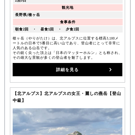
2泊3日
観光地
長野県/槍ヶ岳
食事条件
朝食2回 ・ 昼食1回 ・ 夕食2回
槍ヶ岳（やりがたけ）は、北アルプスに位置する標高3,180メ
ートルの日本で5番目に高い山であり、登山者にとって非常に
人気のある山岳です。
その鋭く尖った頂上は「日本のマッターホルン」とも称され、
その雄大な景観が多くの登山者を魅了します。
詳細を見る
【北アルプス】北アルプスの女王・麗しの燕岳【登山
中級】