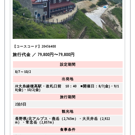
【コースコード】20436400
旅行代金 ／ 79,800円〜79,800円
設定期間
8/7～10/2
出発地
JR大糸線穂高駅・改札口前 10：40 ■開催日：8/7(金)・9/1
8(金)・10/2(金)
旅行期間
2泊3日
観光地
長野県/北アルプス・燕岳（2,763m）・大天井岳（2,922
m）・常念岳（2,857m）
食事条件