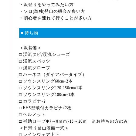
・沢登りをやってみたい方
・ソロ(単独)登山の機会が多い方
・初心者を連れて行くことが多い方
■ 持ち物
＜沢装備＞
□ 渓流タビ/渓流シューズ
□ 渓流スパッツ
□ 渓流グローブ
□ ハーネス（ダイアパータイプ）
□ ソウンスリング60cm×2本
□ ソウンスリング120-150cm×1本
□ ソウンスリング180cm×1本
□ カラビナ×2
□ HMS型環付カラビナ×2枚
□ ヘルメット
□ 補助ロープΦ7～8ｍｍ×15～20ｍ ※お持ちの方のみ
＜日帰り登山装備一式＞
□ レインウェア上下