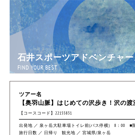
石井スポーツアドベンチャー
FIND YOUR BEST
ツアー名
【奥羽山脈】はじめての沢歩き！沢の渡
【コースコード】22155831
出発地 ／ 泉ヶ岳大駐車場トイレ前(バス停横) 8：00 ■開催
旅行日数 ／ 日帰り
観光地 ／ 宮城県/泉ヶ岳